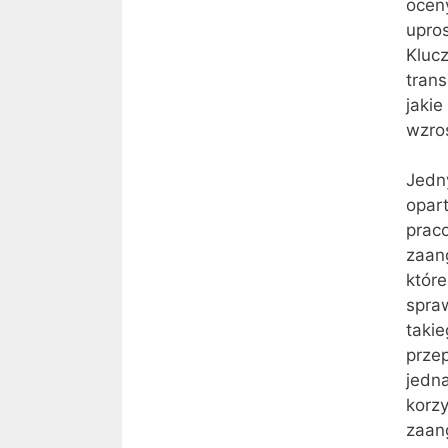
ocen
upros
Kluc
trans
jaki
wzro
Jedn
opart
prac
zaan
któr
spra
taki
prze
jedna
korzy
zaan