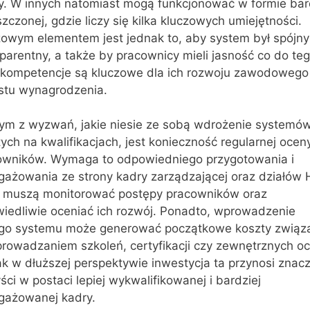
y. W innych natomiast mogą funkcjonować w formie bar
zczonej, gdzie liczy się kilka kluczowych umiejętności.
zowym elementem jest jednak to, aby system był spójny 
parentny, a także by pracownicy mieli jasność co do teg
e kompetencje są kluczowe dla ich rozwoju zawodowego 
stu wynagrodzenia.
ym z wyzwań, jakie niesie ze sobą wdrożenie systemów
ych na kwalifikacjach, jest konieczność regularnej ocen
owników. Wymaga to odpowiedniego przygotowania i
gażowania ze strony kadry zarządzającej oraz działów 
e muszą monitorować postępy pracowników oraz
wiedliwie oceniać ich rozwój. Ponadto, wprowadzenie
ego systemu może generować początkowe koszty związ
prowadzaniem szkoleń, certyfikacji czy zewnętrznych oc
k w dłuższej perspektywie inwestycja ta przynosi znac
ści w postaci lepiej wykwalifikowanej i bardziej
gażowanej kadry.