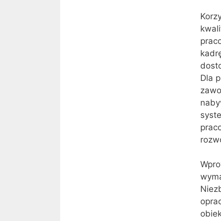
Korz
kwali
prac
kadrę
dost
Dla p
zawo
naby
syst
prac
rozw
Wpro
wyma
Niez
opra
obie