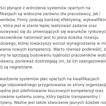
yści płynące z wdrożenia systemów opartych na
fikacjach są widoczne zarówno dla pracodawcy, jak i
owników. Firmy zyskują bardziej efektywną, wykwalifik
, która jest w stanie lepiej realizować zadania oraz
osowywać się do zmieniających się warunków rynkowyc
racowników natomiast jest to jasna ścieżka rozwoju
dowego, której towarzyszy wzrost wynagrodzenia w mi
wania nowych kompetencji. Warto również podkreślić, 
emy te sprzyjają budowaniu lojalności pracowników wo
odawcy, ponieważ dostrzegają oni, że ich zaangażowani
ój są nagradzane.
wadzenie systemów płac opartych na kwalifikacjach
ga odpowiedniego przygotowania ze strony organizacji
będne jest zdefiniowanie kluczowych kompetencji oraz
cowanie systemu oceny, który będzie transparentny i
ktywny. Ważne jest także stworzenie jasnych ścieżek ro