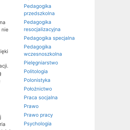
Pedagogika
przedszkolna
Pedagogika
 na
resocjalizacyjna
 nie
Pedagogika specjalna
Pedagogika
ięki
wczesnoszkolna
Pielęgniarstwo
cji.
Politologia
ą
Polonistyka
ą
Położnictwo
Praca socjalna
Prawo
Prawo pracy
j
Psychologia
ria