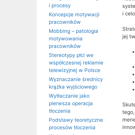
i procesy
syst
i cel
Koncepcje motywacji
pracowników
Stra
Mobbing – patologia
jej 
motywowania
pracowników
Stereotypy płci we
współczesnej reklamie
telewizyjnej w Polsce
Wyznaczanie średnicy
krążka wyjściowego
Wytłaczanie jako
pierwsza operacja
Skut
tłoczenia
tego,
mene
Podstawy teoretyczne
inno
procesów tłoczenia