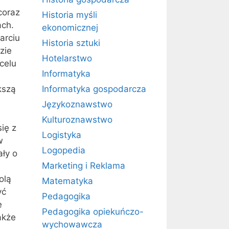
coraz
Historia myśli
ach.
ekonomicznej
arciu
Historia sztuki
zie
Hotelarstwo
celu
Informatyka
i
kszą
Informatyka gospodarcza
Językoznawstwo
Kulturoznawstwo
ię z
Logistyka
w
Logopedia
ały o
Marketing i Reklama
olą
Matematyka
yć
Pedagogika
e
Pedagogika opiekuńczo-
akże
wychowawcza