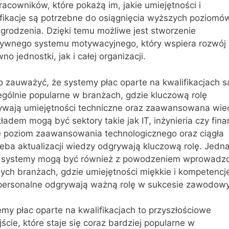
racowników, które pokażą im, jakie umiejętności i
ifikacje są potrzebne do osiągnięcia wyższych poziomó
grodzenia. Dzięki temu możliwe jest stworzenie
tywnego systemu motywacyjnego, który wspiera rozwój
no jednostki, jak i całej organizacji.
o zauważyć, że systemy płac oparte na kwalifikacjach s
ególnie popularne w branżach, gdzie kluczową rolę
ywają umiejętności techniczne oraz zaawansowana wie
ładem mogą być sektory takie jak IT, inżynieria czy fina
e poziom zaawansowania technologicznego oraz ciągła
eba aktualizacji wiedzy odgrywają kluczową rolę. Jedn
e systemy mogą być również z powodzeniem wprowadz
ych branżach, gdzie umiejętności miękkie i kompetencj
rpersonalne odgrywają ważną rolę w sukcesie zawodow
my płac oparte na kwalifikacjach to przyszłościowe
ście, które staje się coraz bardziej popularne w