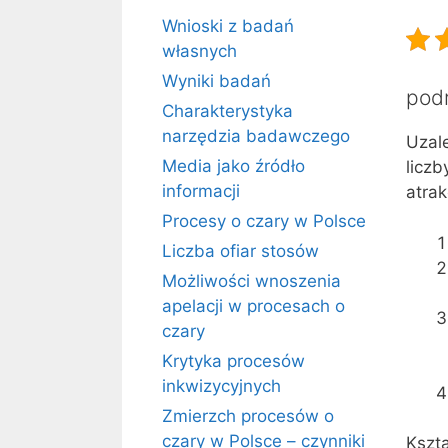
Wnioski z badań
własnych
Wyniki badań
podr
Charakterystyka
narzędzia badawczego
Uzal
Media jako źródło
liczb
informacji
atrak
Procesy o czary w Polsce
Liczba ofiar stosów
Możliwości wnoszenia
apelacji w procesach o
czary
Krytyka procesów
inkwizycyjnych
Zmierzch procesów o
czary w Polsce – czynniki
Kszt