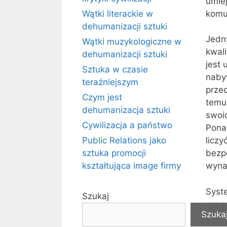
umiej
Wątki literackie w
komu
dehumanizacji sztuki
Jedn
Wątki muzykologiczne w
kwali
dehumanizacji sztuki
jest 
Sztuka w czasie
naby
teraźniejszym
prze
Czym jest
temu
dehumanizacja sztuki
swoic
Cywilizacja a państwo
Ponad
Public Relations jako
licz
sztuka promocji
bezp
kształtująca image firmy
wyna
Syst
Szukaj
specy
Szuka
złożo