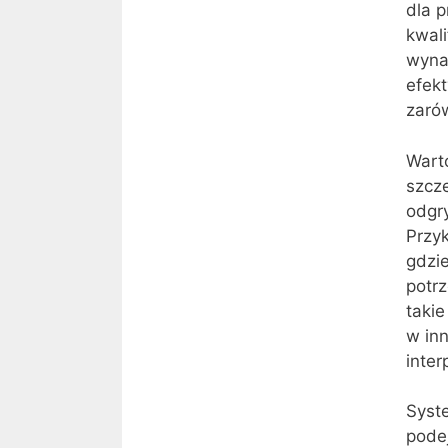
dla p
kwal
wyna
efek
zarów
Wart
szcz
odgr
Przyk
gdzi
potrz
taki
w inn
inte
Syste
podej