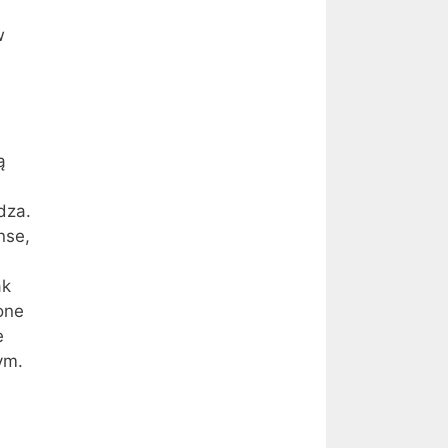
w
ą
dza.
nse,
ak
one
e
ym.