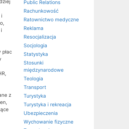
dziej
Public Relations
Rachunkowość
i
Ratownictwo medyczne
o,
Reklama
i
Resocjalizacja
Socjologia
 płac
Statystyka
y
Stosunki
międzynarodowe
HR,
Teologia
Transport
ane z
Turystyka
en,
Turystyka i rekreacja
zące
Ubezpieczenia
Wychowanie fizyczne