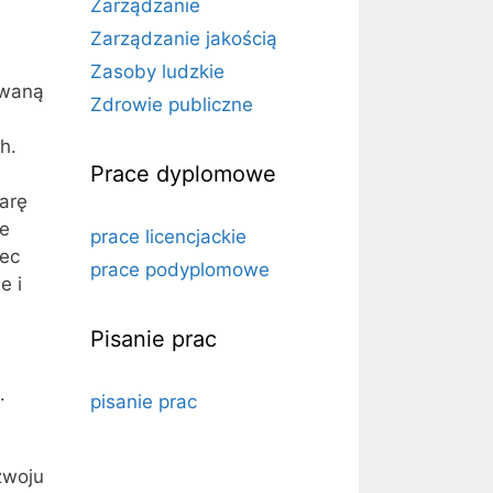
Zarządzanie
Zarządzanie jakością
Zasoby ludzkie
owaną
Zdrowie publiczne
h.
Prace dyplomowe
arę
że
prace licencjackie
bec
prace podyplomowe
e i
Pisanie prac
.
pisanie prac
zwoju