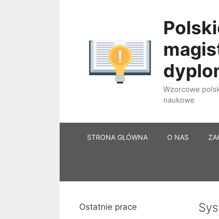
Przejdź
do
Polski
treści
magist
dypl
Wzorcowe polski
naukowe
STRONA GŁÓWNA
O NAS
ZA
Sys
Ostatnie prace