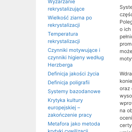
Wyżarzanie
Syste
rekrystalizujące
częś
Wielkość ziarna po
Pole
rekrystalizacji
o ich
Temperatura
pełni
rekrystalizacji
prom
Czynniki motywujące i
może
czynniki higieny według
moty
Herzberga
Definicja jakości życia
Wdra
koni
Definicja poligrafii
oraz 
Systemy bazodanowe
wyso
Krytyka kultury
wpro
europejskiej –
na o
zakończenie pracy
oceni
Metafora jako metoda
cert
krytyki cywilizacji