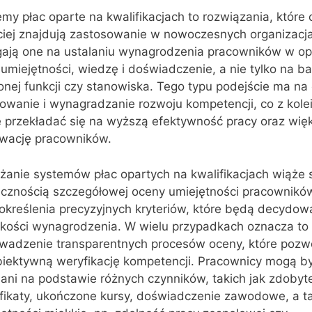
my płac oparte na kwalifikacjach to rozwiązania, które 
ciej znajdują zastosowanie w nowoczesnych organizacj
gają one na ustalaniu wynagrodzenia pracowników w op
 umiejętności, wiedzę i doświadczenie, a nie tylko na ba
onej funkcji czy stanowiska. Tego typu podejście ma na 
owanie i wynagradzanie rozwoju kompetencji, co z kole
 przekładać się na wyższą efektywność pracy oraz wię
wację pracowników.
żanie systemów płac opartych na kwalifikacjach wiąże s
ecznością szczegółowej oceny umiejętności pracownikó
określenia precyzyjnych kryteriów, które będą decydow
kości wynagrodzenia. W wielu przypadkach oznacza to
wadzenie transparentnych procesów oceny, które pozw
biektywną weryfikację kompetencji. Pracownicy mogą b
ani na podstawie różnych czynników, takich jak zdobyt
yfikaty, ukończone kursy, doświadczenie zawodowe, a t