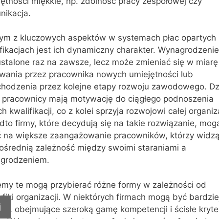
ętności miękkie, np. zdolność pracy zespołowej czy
nikacja.
ym z kluczowych aspektów w systemach płac opartych
fikacjach jest ich dynamiczny charakter. Wynagrodzenie
ustalone raz na zawsze, lecz może zmieniać się w miarę
wania przez pracownika nowych umiejętności lub
chodzenia przez kolejne etapy rozwoju zawodowego. Dz
 pracownicy mają motywację do ciągłego podnoszenia
h kwalifikacji, co z kolei sprzyja rozwojowi całej organiza
to firmy, które decydują się na takie rozwiązanie, mog
yć na większe zaangażowanie pracowników, którzy widz
ośrednią zależność między swoimi staraniami a
grodzeniem.
emy te mogą przybierać różne formy w zależności od
fiki organizacji. W niektórych firmach mogą być bardzie
j
ne, obejmujące szeroką gamę kompetencji i ścisłe kryte