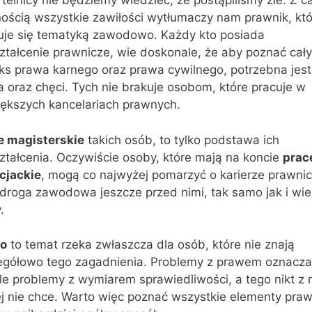
telnicy nie będziemy wiedzieć, że postąpiliśmy źle. Z c
ością wszystkie zawiłości wytłumaczy nam prawnik, któ
uje się tematyką zawodowo. Każdy kto posiada
ztałcenie prawnicze, wie doskonale, że aby poznać cały
ks prawa karnego oraz prawa cywilnego, potrzebna jest
 oraz chęci. Tych nie brakuje osobom, które pracuje w
iększych kancelariach prawnych.
e magisterskie
takich osób, to tylko podstawa ich
ztałcenia. Oczywiście osoby, które mają na koncie
prac
ncjackie
, mogą co najwyżej pomarzyć o karierze prawnic
droga zawodowa jeszcze przed nimi, tak samo jak i wie
.
o
to temat rzeka zwłaszcza dla osób, które nie znają
egółowo tego zagadnienia. Problemy z prawem oznacza
le problemy z wymiarem sprawiedliwości, a tego nikt z 
ej nie chce. Warto więc poznać wszystkie elementy pra