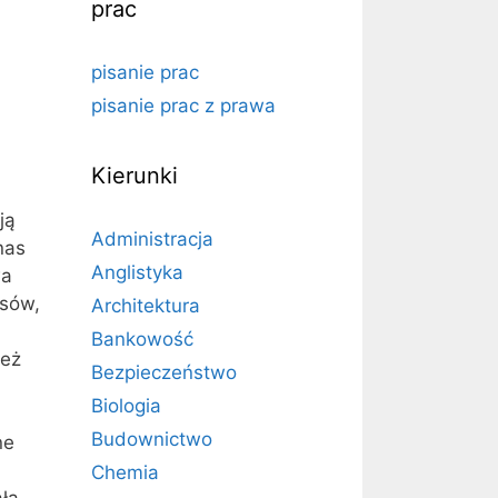
prac
pisanie prac
pisanie prac z prawa
Kierunki
ją
Administracja
nas
Anglistyka
wa
ksów,
Architektura
Bankowość
też
Bezpieczeństwo
Biologia
Budownictwo
ne
Chemia