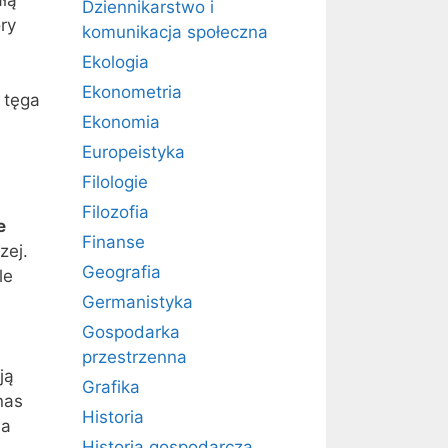
ałą
Dziennikarstwo i
ry
komunikacja społeczna
Ekologia
Ekonometria
 tęga
Ekonomia
Europeistyka
Filologie
Filozofia
e
Finanse
zej.
Geografia
le
Germanistyka
Gospodarka
przestrzenna
ją
Grafika
nas
Historia
wa
Historia gospodarcza