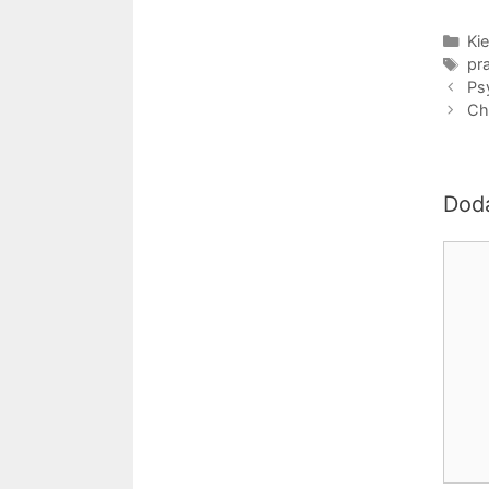
Kat
Kie
Tag
pr
Ps
Ch
Dod
Kome