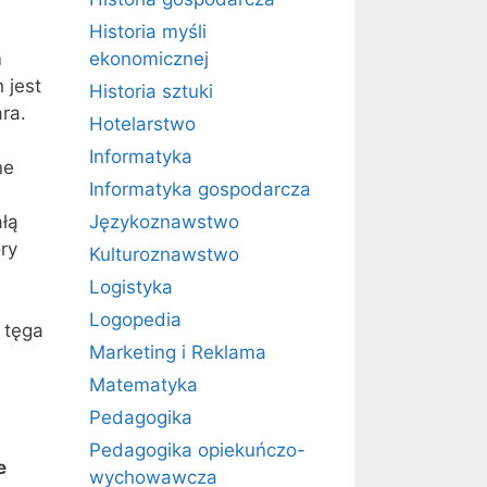
Historia myśli
m
ekonomicznej
 jest
Historia sztuki
ra.
Hotelarstwo
Informatyka
ne
Informatyka gospodarcza
ałą
Językoznawstwo
ry
Kulturoznawstwo
Logistyka
Logopedia
 tęga
Marketing i Reklama
Matematyka
Pedagogika
Pedagogika opiekuńczo-
e
wychowawcza