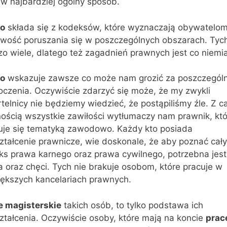
 w najbardziej ogólny sposób.
o
składa się z kodeksów, które wyznaczają obywatelo
iwość poruszania się w poszczególnych obszarach. Tych
o wiele, dlatego też zagadnień prawnych jest co niemia
o
wskazuje zawsze co może nam grozić za poszczegól
oczenia. Oczywiście zdarzyć się może, że my zwykli
telnicy nie będziemy wiedzieć, że postąpiliśmy źle. Z c
ością wszystkie zawiłości wytłumaczy nam prawnik, któ
uje się tematyką zawodowo. Każdy kto posiada
ztałcenie prawnicze, wie doskonale, że aby poznać cały
ks prawa karnego oraz prawa cywilnego, potrzebna jest
 oraz chęci. Tych nie brakuje osobom, które pracuje w
iększych kancelariach prawnych.
e magisterskie
takich osób, to tylko podstawa ich
ztałcenia. Oczywiście osoby, które mają na koncie
prac