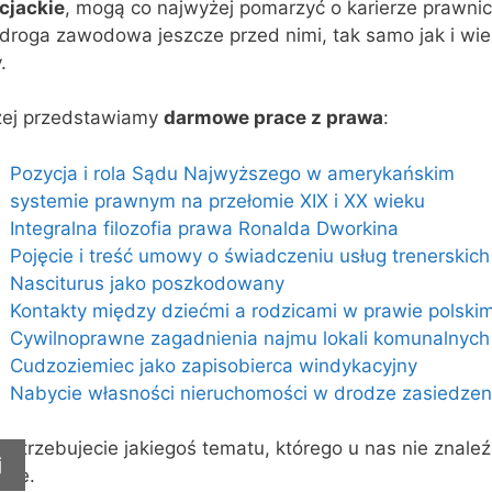
ncjackie
, mogą co najwyżej pomarzyć o karierze prawnic
droga zawodowa jeszcze przed nimi, tak samo jak i wie
.
żej przedstawiamy
darmowe prace z prawa
:
Pozycja i rola Sądu Najwyższego w amerykańskim
systemie prawnym na przełomie XIX i XX wieku
Integralna filozofia prawa Ronalda Dworkina
Pojęcie i treść umowy o świadczeniu usług trenerskich
Nasciturus jako poszkodowany
Kontakty między dziećmi a rodzicami w prawie polski
Cywilnoprawne zagadnienia najmu lokali komunalnych
Cudzoziemiec jako zapisobierca windykacyjny
Nabycie własności nieruchomości w drodze zasiedzen
 potrzebujecie jakiegoś tematu, którego u nas nie znaleźl
j
zcie.