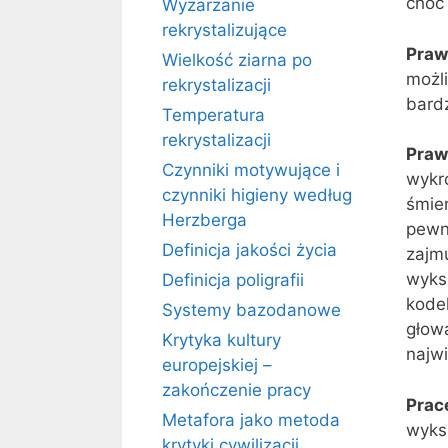
choć
Wyżarzanie
rekrystalizujące
Praw
Wielkość ziarna po
możl
rekrystalizacji
bardz
Temperatura
rekrystalizacji
Praw
Czynniki motywujące i
wykr
czynniki higieny według
śmier
Herzberga
pewn
Definicja jakości życia
zajm
wyks
Definicja poligrafii
kode
Systemy bazodanowe
głowa
Krytyka kultury
najw
europejskiej –
zakończenie pracy
Prac
Metafora jako metoda
wyks
krytyki cywilizacji