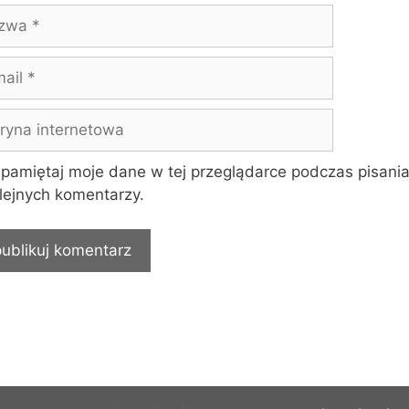
wa
yna
rnetowa
pamiętaj moje dane w tej przeglądarce podczas pisani
lejnych komentarzy.