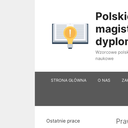
Przejdź
do
Polski
treści
magist
dypl
Wzorcowe polski
naukowe
STRONA GŁÓWNA
O NAS
ZA
Pra
Ostatnie prace