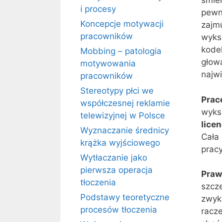
śmier
i procesy
pewn
Koncepcje motywacji
zajm
pracowników
wyks
kode
Mobbing – patologia
głowa
motywowania
najw
pracowników
Stereotypy płci we
Prac
współczesnej reklamie
wyks
telewizyjnej w Polsce
lice
Wyznaczanie średnicy
Cała 
krążka wyjściowego
pracy
Wytłaczanie jako
pierwsza operacja
Praw
tłoczenia
szcz
Podstawy teoretyczne
zwyk
procesów tłoczenia
racz