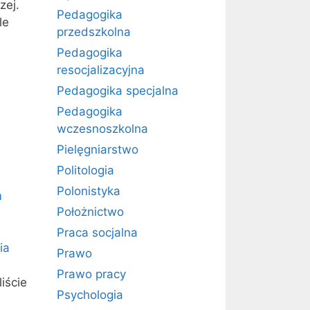
zej.
Pedagogika
le
przedszkolna
Pedagogika
resocjalizacyjna
Pedagogika specjalna
Pedagogika
wczesnoszkolna
Pielęgniarstwo
Politologia
Polonistyka
m
Położnictwo
Praca socjalna
ia
Prawo
Prawo pracy
iście
Psychologia