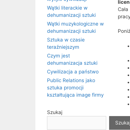
lice
Wątki literackie w
Cała 
dehumanizacji sztuki
pracy
Wątki muzykologiczne w
dehumanizacji sztuki
Poni
Sztuka w czasie
teraźniejszym
Czym jest
dehumanizacja sztuki
Cywilizacja a państwo
Public Relations jako
sztuka promocji
kształtująca image firmy
Szukaj
Jeśli
Szuka
– pis