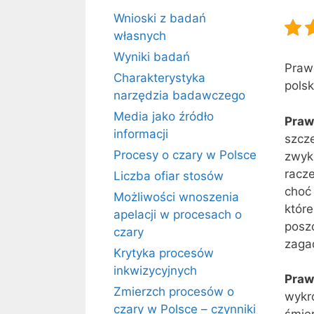
Wnioski z badań
własnych
Wyniki badań
Prawo
Charakterystyka
polsk
narzędzia badawczego
Media jako źródło
Praw
informacji
szcz
Procesy o czary w Polsce
zwyk
racz
Liczba ofiar stosów
choć
Możliwości wnoszenia
któr
apelacji w procesach o
poszc
czary
zaga
Krytyka procesów
inkwizycyjnych
Praw
Zmierzch procesów o
wykr
czary w Polsce – czynniki