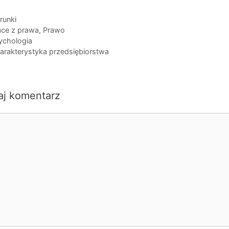
egorie
runki
i
ace z prawa
,
Prawo
ychologia
arakterystyka przedsiębiorstwa
aj komentarz
ntarz