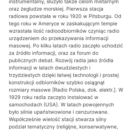
instrumentalny, służyło także celom militarnym
oraz żegludze morskiej. Pierwsza stacja
radiowa powstała w roku 1920 w Pitsburgu. Od
tego roku w Ameryce w zaskakującym tempie
wzrastała ilość radioodbiorników czyniąc radio
urządzeniem do przekazywania informacji
masowej. Po kilku latach radio zaczęło uchodzić
za źródło informacji, oraz za forum do
publicznych debat. Rozwój radia jako źródła
informacji w latach dwudziestych i
trzydziestych dzięki łatwej technologii i prostej
konstrukcji odbiorników szybko osiągnął
rozmiary masowe [Radio Polska, dok. elektr.]. W
1929 roku radia zaczęto instalować w
samochodach (USA). W latach powojennych
było silnie upaństwowione i cenzurowane.
Współcześnie wielość stacji stwarza silny
podział tematyczny (religijne, konserwatywne,