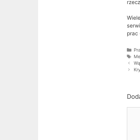
rzec
Wiel
serw
prac 
Kat
Pr
Tag
Met
Wąt
Kry
Dod
Kome