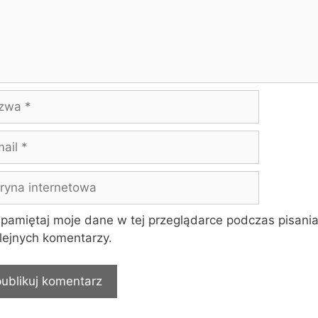
wa
yna
rnetowa
pamiętaj moje dane w tej przeglądarce podczas pisani
lejnych komentarzy.