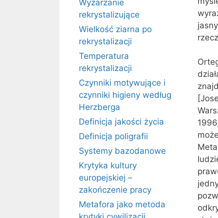
myśle
Wyżarzanie
wyraź
rekrystalizujące
jasny
Wielkość ziarna po
rzec
rekrystalizacji
Temperatura
Orteg
rekrystalizacji
dzia
Czynniki motywujące i
znaj
czynniki higieny według
[Jose
Herzberga
Wars
Definicja jakości życia
1996,
może
Definicja poligrafii
Meta
Systemy bazodanowe
ludzi
Krytyka kultury
praw
europejskiej –
jedn
zakończenie pracy
pozw
Metafora jako metoda
odkr
krytyki cywilizacji