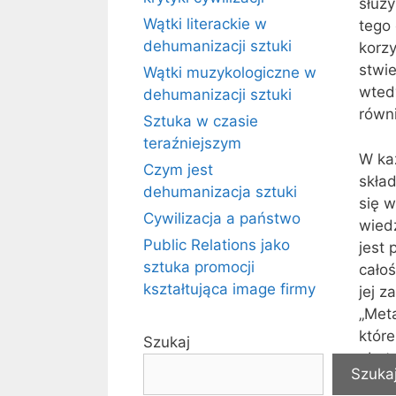
służ
Wątki literackie w
tego 
dehumanizacji sztuki
korz
stwie
Wątki muzykologiczne w
wtedy
dehumanizacji sztuki
równ
Sztuka w czasie
teraźniejszym
W ka
Czym jest
skła
dehumanizacja sztuki
się 
Cywilizacja a państwo
wiedz
Public Relations jako
jest 
sztuka promocji
całoś
kształtująca image firmy
jej z
„Met
któr
Szukaj
abstr
Szuka
nieu