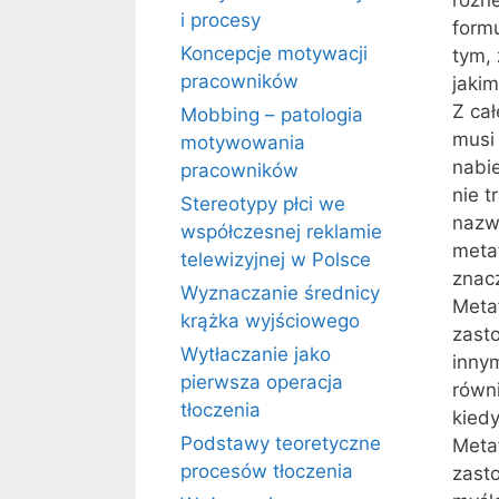
i procesy
form
Koncepcje motywacji
tym,
pracowników
jaki
Z ca
Mobbing – patologia
musi
motywowania
nabi
pracowników
nie t
Stereotypy płci we
nazwy
współczesnej reklamie
meta
telewizyjnej w Polsce
znac
Wyznaczanie średnicy
Meta
krążka wyjściowego
zasto
Wytłaczanie jako
inny
pierwsza operacja
równ
tłoczenia
kied
Podstawy teoretyczne
Metaf
procesów tłoczenia
zast