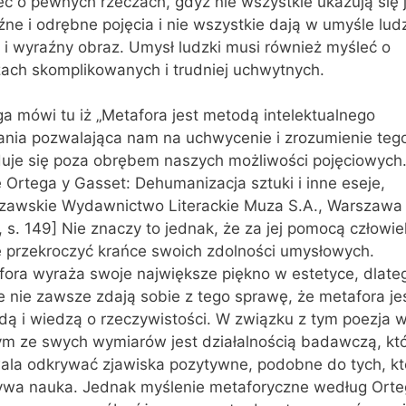
ć o pewnych rzeczach, gdyż nie wszystkie ukazują się 
ne i odrębne pojęcia i nie wszystkie dają w umyśle lud
 i wyraźny obraz. Umysł ludzki musi również myśleć o
zach skomplikowanych i trudniej uchwytnych.
a mówi tu iż „Metafora jest metodą intelektualnego
łania pozwalająca nam na uchwycenie i zrozumienie teg
duje się poza obrębem naszych możliwości pojęciowych.
 Ortega y Gasset: Dehumanizacja sztuki i inne eseje,
zawskie Wydawnictwo Literackie Muza S.A., Warszawa
 s. 149] Nie znaczy to jednak, że za jej pomocą człowie
 przekroczyć krańce swoich zdolności umysłowych.
fora wyraża swoje największe piękno w estetyce, dlate
e nie zawsze zdają sobie z tego sprawę, że metafora je
dą i wiedzą o rzeczywistości. W związku z tym poezja 
ym ze swych wymiarów jest działalnością badawczą, kt
ala odkrywać zjawiska pozytywne, podobne do tych, kt
ywa nauka. Jednak myślenie metaforyczne według Orte