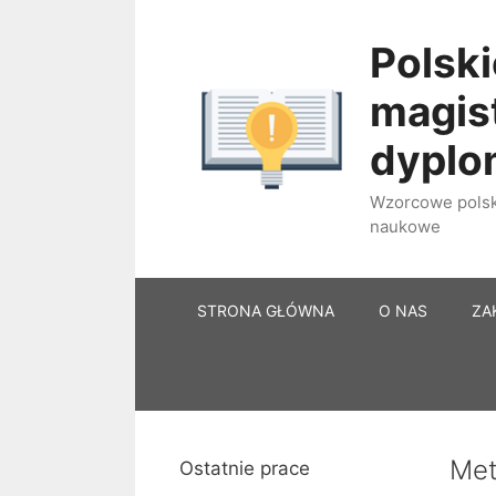
Przejdź
do
Polski
treści
magist
dypl
Wzorcowe polski
naukowe
STRONA GŁÓWNA
O NAS
ZA
Met
Ostatnie prace