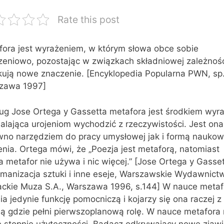
Rate this post
fora jest wyrażeniem, w którym słowa obce sobie
zeniowo, pozostając w związkach składniowej zależnośc
kują nowe znaczenie. [Encyklopedia Popularna PWN, sp.
zawa 1997]
ug Jose Ortega y Gassetta metafora jest środkiem wyra
alająca urojeniom wychodzić z rzeczywistości. Jest ona
wno narzędziem do pracy umysłowej jak i formą nauko
nia. Ortega mówi, że „Poezja jest metaforą, natomiast
 metafor nie używa i nic więcej.” [Jose Ortega y Gasset
manizacja sztuki i inne eseje, Warszawskie Wydawnict
rackie Muza S.A., Warszawa 1996, s.144] W nauce metaf
ia jedynie funkcję pomocniczą i kojarzy się ona raczej z
ją gdzie pełni pierwszoplanową rolę. W nauce metafora
e stopnie użyteczności. Badacz odkrywający nowe zjaw