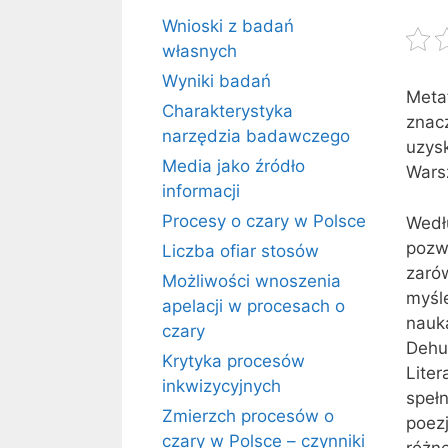
Wnioski z badań
własnych
Wyniki badań
Meta
Charakterystyka
znac
narzędzia badawczego
uzys
Media jako źródło
Wars
informacji
Procesy o czary w Polsce
Wedł
pozw
Liczba ofiar stosów
zaró
Możliwości wnoszenia
myśle
apelacji w procesach o
nauka
czary
Dehu
Krytyka procesów
Lite
inkwizycyjnych
spełn
Zmierzch procesów o
poez
czary w Polsce – czynniki
różn