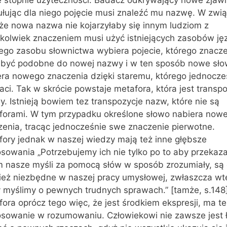
ułując dla niego pojęcie musi znaleźć mu nazwę. W zwią
 że nowa nazwa nie kojarzyłaby się innym ludziom z
mkolwiek znaczeniem musi użyć istniejących zasobów ję
łego zasobu słownictwa wybiera pojecie, którego znacz
 być podobne do nowej nazwy i w ten sposób nowe sł
era nowego znaczenia dzięki staremu, którego jednocze
raci. Tak w skrócie powstaje metafora, która jest transp
. Istnieją bowiem tez transpozycje nazw, które nie są
forami. W tym przypadku określone słowo nabiera now
zenia, tracąc jednocześnie swe znaczenie pierwotne.
fory jednak w naszej wiedzy mają też inne głębsze
sowania „Potrzebujemy ich nie tylko po to aby przekaz
m nasze myśli za pomocą słów w sposób zrozumiały, są
ież niezbędne w naszej pracy umysłowej, zwłaszcza wt
y myślimy o pewnych trudnych sprawach.” [tamże, s.148
ora oprócz tego więc, że jest środkiem ekspresji, ma te
osowanie w rozumowaniu. Człowiekowi nie zawsze jest 