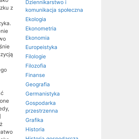
Dziennikarstwo i
zku z
komunikacja społeczna
Ekologia
zyka.
Ekonometria
enie
Ekonomia
owo
śnie
Europeistyka
ozycją
Filologie
Filozofia
ego
Finanse
Geografia
ać
Germanistyka
 one
Gospodarka
edy,
przestrzenna
]
Grafika
ż
Historia
łatwo
Historia gospodarcza