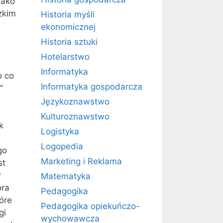
jako
zkim
Historia myśli
ekonomicznej
Historia sztuki
Hotelarstwo
Informatyka
o co
Informatyka gospodarcza
”
Językoznawstwo
Kulturoznawstwo
k
Logistyka
Logopedia
go
Marketing i Reklama
st
w
Matematyka
óra
Pedagogika
óre
Pedagogika opiekuńczo-
gi
wychowawcza