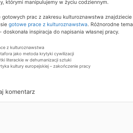
zy, którymi manipulujemy w życiu codziennym.
e gotowych prac z zakresu kulturoznawstwa znajdziecie
isie
gotowe prace z kulturoznawstwa
. Różnorodne tema
- doskonała inspiracja do napisania własnej pracy.
egorie
ace z kulturoznawstwa
i
afora jako metoda krytyki cywilizacji
ki literackie w dehumanizacji sztuki
tyka kultury europejskiej – zakończenie pracy
aj komentarz
ntarz