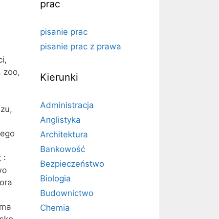
prac
pisanie prac
pisanie prac z prawa
i,
 zoo,
Kierunki
Administracja
zu,
Anglistyka
wego
Architektura
Bankowość
 :
Bezpieczeństwo
wo
Biologia
ora
Budownictwo
 ma
Chemia
isko