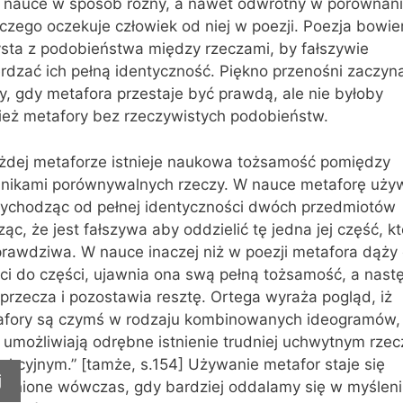
y nauce w sposób różny, a nawet odwrotny w porównan
czego oczekuje człowiek od niej w poezji. Poezja bowi
ysta z podobieństwa między rzeczami, by fałszywie
rdzać ich pełną identyczność. Piękno przenośni zaczyna
, gdy metafora przestaje być prawdą, ale nie byłoby
ież metafory bez rzeczywistych podobieństw.
żdej metaforze istnieje naukowa tożsamość pomiędzy
dnikami porównywalnych rzeczy. W nauce metaforę uży
wychodząc od pełnej identyczności dwóch przedmiotów
ąc, że jest fałszywa aby oddzielić tę jedna jej część, k
prawdziwa. W nauce inaczej niż w poezji metafora dąży
ci do części, ujawnia ona swą pełną tożsamość, a nast
aprzecza i pozostawia resztę. Ortega wyraża pogląd, iż
afory są czymś w rodzaju kombinowanych ideogramów,
e umożliwiają odrębne istnienie trudniej uchwytnym rze
akcyjnym.” [tamże, s.154] Używanie metafor staje się
j
niknione wówczas, gdy bardziej oddalamy się w myślen