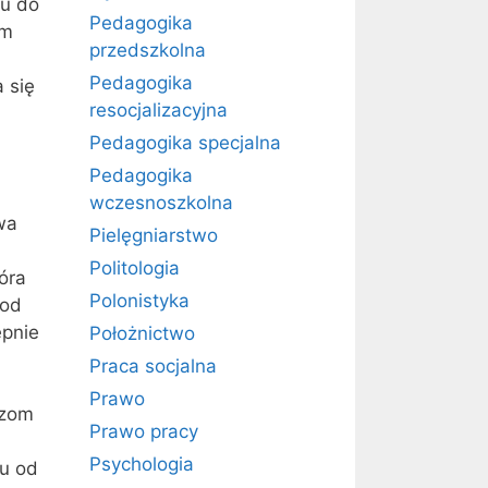
iu do
Pedagogika
em
przedszkolna
Pedagogika
 się
resocjalizacyjna
Pedagogika specjalna
Pedagogika
wczesnoszkolna
wa
Pielęgniarstwo
Politologia
tóra
Polonistyka
 od
ępnie
Położnictwo
Praca socjalna
Prawo
czom
Prawo pracy
Psychologia
iu od