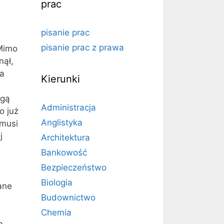
prac
pisanie prac
pisanie prac z prawa
 Mimo
nął,
da
Kierunki
ogą
Administracja
o już
Anglistyka
 musi
j
Architektura
Bankowość
Bezpieczeństwo
Biologia
ane
Budownictwo
Chemia
m