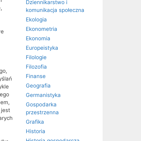
Dziennikarstwo i
,
komunikacja społeczna
Ekologia
Ekonometria
we
Ekonomia
Europeistyka
Filologie
Filozofia
go,
Finanse
yślań
Geografia
ykle
tego
Germanistyka
iem,
Gospodarka
 jest
przestrzenna
arych
Grafika
Historia
Historia gospodarcza