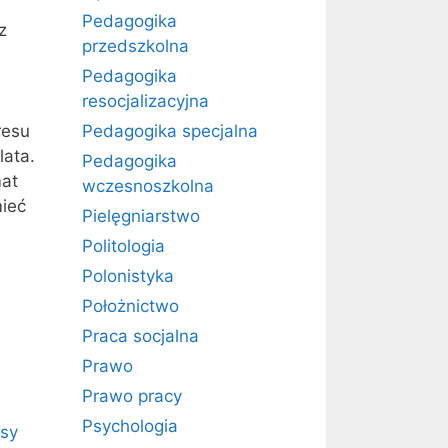
Pedagogika
z
przedszkolna
Pedagogika
resocjalizacyjna
resu
Pedagogika specjalna
lata.
Pedagogika
mat
wczesnoszkolna
mieć
Pielęgniarstwo
Politologia
Polonistyka
Położnictwo
Praca socjalna
Prawo
Prawo pracy
Psychologia
esy