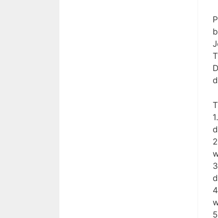
P
b
J
T
D
d
T
1
d
2
w
3
d
4
w
5