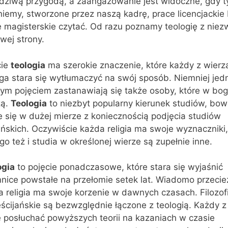
dziwą przygodą, a zaangażowanie jest widoczne, gdy t
niemy, stworzone przez naszą kadrę, prace licencjackie
 magisterskie czytać. Od razu poznamy teologię z niez
wej strony.
cie
teologia
ma szerokie znaczenie, które każdy z wierz
ga stara się wytłumaczyć na swój sposób. Niemniej jed
ym pojęciem zastanawiają się także osoby, które w bog
zą.
Teologia
to niezbyt popularny kierunek studiów, bo
 się w dużej mierze z koniecznością podjęcia studiów
ńskich. Oczywiście każda religia ma swoje wyznaczniki,
go też i studia w określonej wierze są zupełnie inne.
ogia
to pojęcie ponadczasowe, które stara się wyjaśnić
nice powstałe na przełomie setek lat. Wiadomo przecie
 religia ma swoje korzenie w dawnych czasach. Filozof
ścijańskie są bezwzględnie łączone z teologią. Każdy z
 posłuchać powyższych teorii na kazaniach w czasie