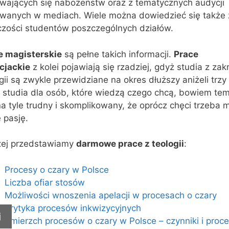
wających się nabożeństw oraz z tematycznych audycji
wanych w mediach. Wiele można dowiedzieć się także 
czości studentów poszczególnych działów.
e magisterskie
są pełne takich informacji.
Prace
ncjackie
z kolei pojawiają się rzadziej, gdyż studia z zak
gii są zwykle przewidziane na okres dłuższy aniżeli trzy 
o studia dla osób, które wiedzą czego chcą, bowiem te
na tyle trudny i skomplikowany, że oprócz chęci trzeba 
 pasję.
żej przedstawiamy
darmowe prace z teologii
:
Procesy o czary w Polsce
Liczba ofiar stosów
Możliwości wnoszenia apelacji w procesach o czary
Krytyka procesów inkwizycyjnych
j
Zmierzch procesów o czary w Polsce – czynniki i proc