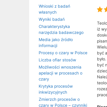
Wnioski z badań
własnych
Wyniki badań
Teolo
Charakterystyka
iż wy
narzędzia badawczego
dosko
Media jako źródło
pisan
informacji
Wielu
Procesy o czary w Polsce
być a
było.
Liczba ofiar stosów
być n
Możliwości wnoszenia
dzie
apelacji w procesach o
Należ
czary
teolo
Krytyka procesów
roze
inkwizycyjnych
prace
Zmierzch procesów o
czary w Polsce – czynniki
Pisan