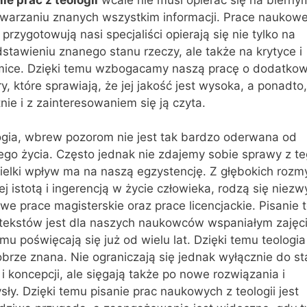
twarzaniu znanych wszystkim informacji. Prace naukowe
 przygotowują nasi specjaliści opierają się nie tylko na
stawieniu znanego stanu rzeczy, ale także na krytyce i
mice. Dzięki temu wzbogacamy naszą pracę o dodatko
y, które sprawiają, że jej jakość jest wysoka, a ponadto,
nie i z zainteresowaniem się ją czyta.
ogia, wbrew pozorom nie jest tak bardzo oderwana od
ego życia. Często jednak nie zdajemy sobie sprawy z te
ielki wpływ ma na naszą egzystencję. Z głębokich rozm
ej istotą i ingerencją w życie człowieka, rodzą się niezw
we prace magisterskie oraz prace licencjackie. Pisanie 
 tekstów jest dla naszych naukowców wspaniałym zajęc
mu poświęcają się już od wielu lat. Dzięki temu teologia
brze znana. Nie ograniczają się jednak wyłącznie do st
i i koncepcji, ale sięgają także po nowe rozwiązania i
ły. Dzięki temu pisanie prac naukowych z teologii jest