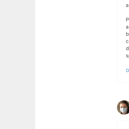
a
P
a
b
c
d
s
O