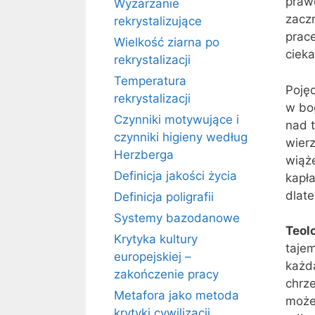
praw
Wyżarzanie
zacz
rekrystalizujące
prace
Wielkość ziarna po
cieka
rekrystalizacji
Temperatura
Poję
rekrystalizacji
w bo
Czynniki motywujące i
nad t
czynniki higieny według
wier
Herzberga
wiąże
Definicja jakości życia
kapła
dlate
Definicja poligrafii
Systemy bazodanowe
Teol
Krytyka kultury
tajem
europejskiej –
każda
zakończenie pracy
chrze
Metafora jako metoda
może
krytyki cywilizacji