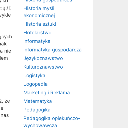
ylko
 bądĽ
Historia myśli
wykle
ekonomicznej
Historia sztuki
Hotelarstwo
ących
Informatyka
nak
Informatyka gospodarcza
a nie
wiem
Językoznawstwo
Kulturoznawstwo
Logistyka
Logopedia
Marketing i Reklama
ż, że
Matematyka
ie
Pedagogika
 nas
Pedagogika opiekuńczo-
wychowawcza