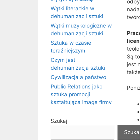
odby
Wątki literackie w
nada
dehumanizacji sztuki
twór
Wątki muzykologiczne w
Prac
dehumanizacji sztuki
lice
Sztuka w czasie
teolo
teraźniejszym
Są t
Czym jest
jest 
dehumanizacja sztuki
także
Cywilizacja a państwo
Public Relations jako
Poni
sztuka promocji
kształtująca image firmy
Szukaj
Szuka