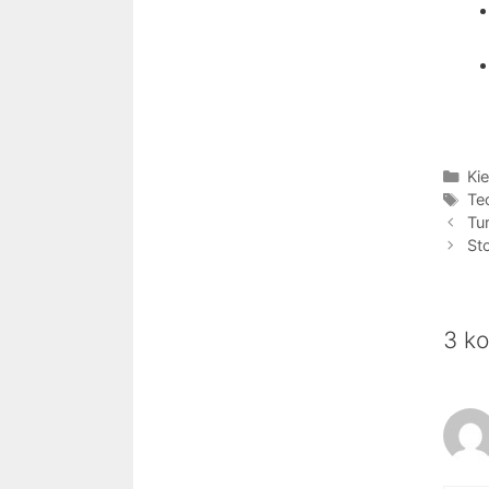
Kat
Kie
Tag
Te
Tu
St
3 ko