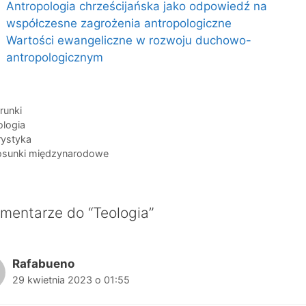
Antropologia chrześcijańska jako odpowiedź na
współczesne zagrożenia antropologiczne
Wartości ewangeliczne w rozwoju duchowo-
antropologicznym
egorie
runki
i
ologia
rystyka
osunki międzynarodowe
mentarze do “Teologia”
Rafabueno
29 kwietnia 2023 o 01:55