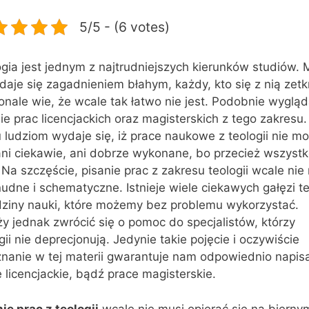
5/5 - (6 votes)
gia jest jednym z najtrudniejszych kierunków studiów.
daje się zagadnieniem błahym, każdy, kto się z nią zetk
nale wie, że wcale tak łatwo nie jest. Podobnie wyglą
ie prac licencjackich oraz magisterskich z tego zakresu.
 ludziom wydaje się, iż prace naukowe z teologii nie m
ni ciekawie, ani dobrze wykonane, bo przecież wszystk
 Na szczęście, pisanie prac z zakresu teologii wcale nie
udne i schematyczne. Istnieje wiele ciekawych gałęzi te
dziny nauki, które możemy bez problemu wykorzystać.
y jednak zwrócić się o pomoc do specjalistów, którzy
gii nie deprecjonują. Jedynie takie pojęcie i oczywiście
znanie w tej materii gwarantuje nam odpowiednio napis
 licencjackie, bądź prace magisterskie.
ie prac z teologii
wcale nie musi opierać się na bierny