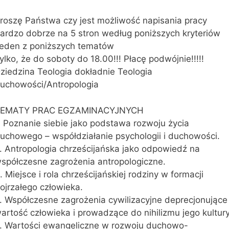
roszę Państwa czy jest możliwość napisania pracy
ardzo dobrze na 5 stron według poniższych kryteriów
eden z poniższych tematów
ylko, że do soboty do 18.00!!! Płacę podwójnie!!!!!
ziedzina Teologia dokładnie Teologia
uchowości/Antropologia
EMATY PRAC EGZAMINACYJNYCH
. Poznanie siebie jako podstawa rozwoju życia
uchowego – współdziałanie psychologii i duchowości.
. Antropologia chrześcijańska jako odpowiedź na
spółczesne zagrożenia antropologiczne.
. Miejsce i rola chrześcijańskiej rodziny w formacji
ojrzałego człowieka.
. Współczesne zagrożenia cywilizacyjne deprecjonujące
artość człowieka i prowadzące do nihilizmu jego kultury
. Wartości ewangeliczne w rozwoju duchowo-