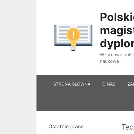
Przejdź
do
Polski
treści
magist
dypl
Wzorcowe polski
naukowe
STRONA GŁÓWNA
O NAS
ZA
Teo
Ostatnie prace