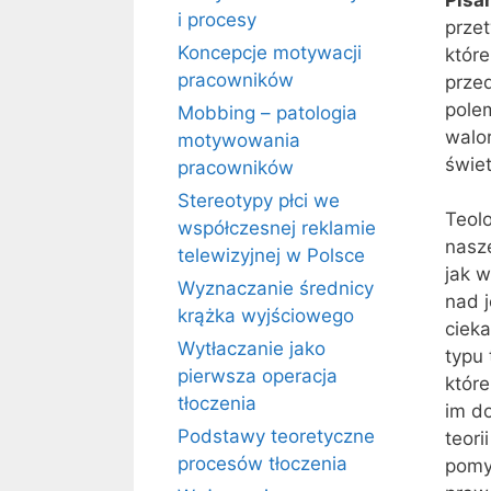
i procesy
prze
Koncepcje motywacji
które
pracowników
przed
pole
Mobbing – patologia
walor
motywowania
świet
pracowników
Stereotypy płci we
Teol
współczesnej reklamie
nasz
telewizyjnej w Polsce
jak w
Wyznaczanie średnicy
nad j
krążka wyjściowego
cieka
Wytłaczanie jako
typu
pierwsza operacja
które
tłoczenia
im do
Podstawy teoretyczne
teori
procesów tłoczenia
pomys