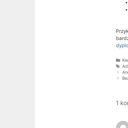
Przy
bard
dypl
Kat
Kie
Tag
Ad
An
Be
1 ko