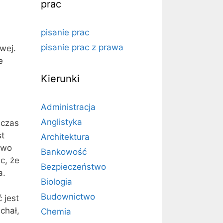
prac
pisanie prac
pisanie prac z prawa
wej.
e
Kierunki
Administracja
Anglistyka
 czas
st
Architektura
awo
Bankowość
c, że
Bezpieczeństwo
a.
Biologia
Budownictwo
 jest
chał,
Chemia