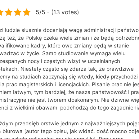
5/5 - (13 votes)
i ludzie słusznie doceniają wagę administracji państwo
zą też, że Polskę czeka wiele zmian i że będą potrzebn
alifikowane kadry, które owe zmiany będą w stanie
wadzać w życie. Samo studiowanie wymaga wielu
rzespanych nocy i częstych wizyt w uczelnianych
otekach. Niestety często się zdarza tak, że prawdziwe
emy na studiach zaczynają się wtedy, kiedy przychodzi
ia prac magisterskich i licencjackich. Pisanie prac nie je
niem łatwym, tym bardziej, że nasza państwowość i pr
istracyjne nie jest tworem doskonałym. Nie dziwne wię
enci z wielkimi obawami podchodzą do tego zagadnieni
żdym przedsiębiorstwie jednym z najważniejszych pojęć
 biurowa [autor tego opisu, jak widać, dość mocno odje
a ze szkołą policealną mu się pomyliły]. Popularna