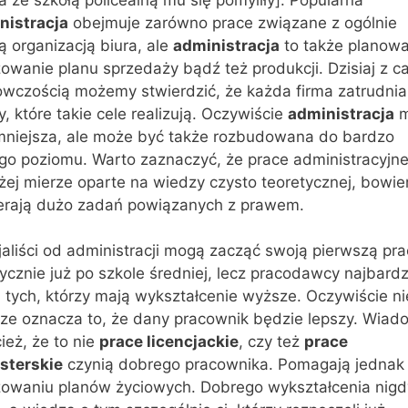
nistracja
obejmuje zarówno prace związane z ogólnie
ą organizacją biura, ale
administracja
to także planowa
zowanie planu sprzedaży bądź też produkcji. Dzisiaj z ca
owczością możemy stwierdzić, że każda firma zatrudnia
, które takie cele realizują. Oczywiście
administracja
m
mniejsza, ale może być także rozbudowana do bardzo
go poziomu. Warto zaznaczyć, że prace administracyjne
żej mierze oparte na wiedzy czysto teoretycznej, bowi
erają dużo zadań powiązanych z prawem.
aliści od administracji mogą zacząć swoją pierwszą pr
ycznie już po szkole średniej, lecz pracodawcy najbardz
 tych, którzy mają wykształcenie wyższe. Oczywiście ni
ze oznacza to, że dany pracownik będzie lepszy. Wiad
ież, że to nie
prace licencjackie
, czy też
prace
sterskie
czynią dobrego pracownika. Pomagają jednak
izowaniu planów życiowych. Dobrego wykształcenia nigd