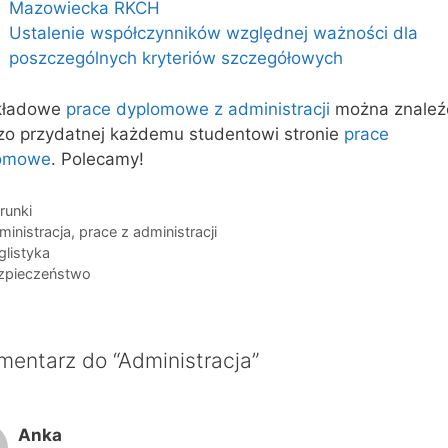
Mazowiecka RKCH
Ustalenie współczynników względnej ważności dla
poszczególnych kryteriów szczegółowych
kładowe
prace dyplomowe z administracji
można znaleź
zo przydatnej każdemu studentowi stronie
prace
omowe
. Polecamy!
egorie
runki
i
ministracja
,
prace z administracji
glistyka
zpieczeństwo
mentarz do “Administracja”
Anka