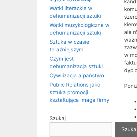
kand
Wątki literackie w
komu
dehumanizacji sztuki
szero
kiero
Wątki muzykologiczne w
ale 
dehumanizacji sztuki
ważny
Sztuka w czasie
zazw
teraźniejszym
w mo
Czym jest
faktu
dehumanizacja sztuki
dypl
Cywilizacja a państwo
Public Relations jako
Poni
sztuka promocji
kształtująca image firmy
Szukaj
Szuka