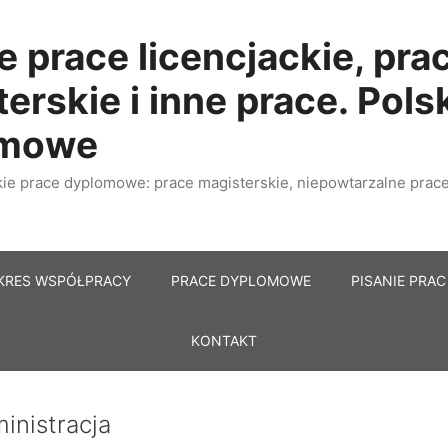
e prace licencjackie, pra
erskie i inne prace. Pols
omowe
e prace dyplomowe: prace magisterskie, niepowtarzalne prace 
KRES WSPÓŁPRACY
PRACE DYPLOMOWE
PISANIE PRAC
KONTAKT
inistracja