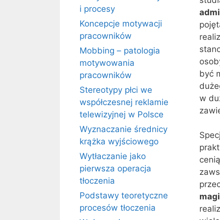
i procesy
admi
Koncepcje motywacji
pojęt
pracowników
reali
stan
Mobbing – patologia
osoby
motywowania
być 
pracowników
duże
Stereotypy płci we
w du
współczesnej reklamie
zawi
telewizyjnej w Polsce
Wyznaczanie średnicy
Specj
krążka wyjściowego
prakt
Wytłaczanie jako
cenią
pierwsza operacja
zaws
tłoczenia
przec
Podstawy teoretyczne
magi
procesów tłoczenia
real