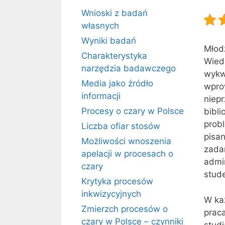
Wnioski z badań
własnych
Wyniki badań
Młodz
Charakterystyka
Wied
narzędzia badawczego
wykw
Media jako źródło
wpro
informacji
niep
Procesy o czary w Polsce
bibli
probl
Liczba ofiar stosów
pisan
Możliwości wnoszenia
zada
apelacji w procesach o
admin
czary
stud
Krytyka procesów
inkwizycyjnych
W ka
Zmierzch procesów o
praca
czary w Polsce – czynniki
studi