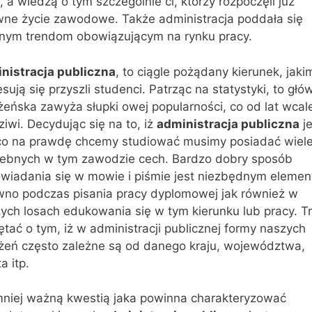
, a wiedzą o tym szczególnie ci, którzy rozpoczęli już
wne życie zawodowe. Także administracja poddała się
nym trendom obowiązującym na rynku pracy.
nistracja publiczna
, to ciągle pożądany kierunek, jaki
esują się przyszli studenci. Patrząc na statystyki, to głó
żeńska zawyża słupki owej popularności, co od lat wcale
ziwi. Decydując się na to, iż
administracja publiczna
je
co na prawdę chcemy studiować musimy posiadać wiel
zebnych w tym zawodzie cech. Bardzo dobry sposób
wiadania się w mowie i piśmie jest niezbędnym eleme
wno podczas pisania pracy dyplomowej jak również w
zych losach edukowania się w tym kierunku lub pracy. T
tać o tym, iż w administracji publicznej formy naszych
żeń często zależne są od danego kraju, województwa,
a itp.
mniej ważną kwestią jaka powinna charakteryzować