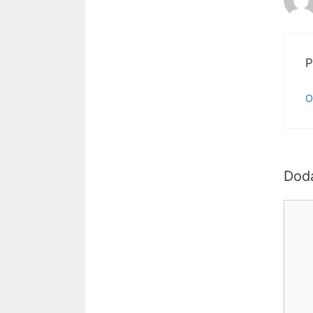
P
O
Dod
Kome