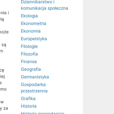
Dziennikarstwo i
komunikacja społeczna
nie i
Ekologia
łą
Ekonometria
Ekonomia
oże
Europeistyka
 są
Filologie
em
Filozofia
Finanse
Geografia
acę
iej
Germanistyka
e
Gospodarka
omo
przestrzenna
Grafika
 w
Historia
y za
Historia gospodarcza