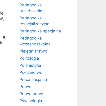
Pedagogika
przedszkolna
ię
Pedagogika
ać,
resocjalizacyjna
Pedagogika specjalna
omaga
Pedagogika
to
wczesnoszkolna
Pielęgniarstwo
Politologia
Polonistyka
Położnictwo
Praca socjalna
Prawo
Prawo pracy
Psychologia