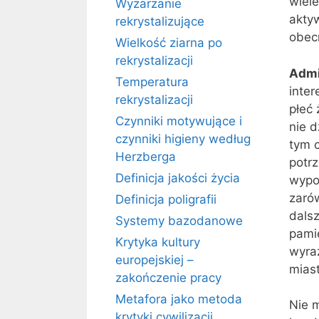
wiele
Wyżarzanie
akty
rekrystalizujące
obec
Wielkość ziarna po
rekrystalizacji
Admi
Temperatura
inter
rekrystalizacji
płeć 
Czynniki motywujące i
nie d
czynniki higieny według
tym 
Herzberga
potr
Definicja jakości życia
wypo
zaró
Definicja poligrafii
dals
Systemy bazodanowe
pamię
Krytyka kultury
wyra
europejskiej –
miast
zakończenie pracy
Metafora jako metoda
Nie 
krytyki cywilizacji