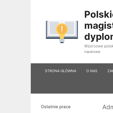
Przejdź
do
Polski
treści
magist
dypl
Wzorcowe polski
naukowe
STRONA GŁÓWNA
O NAS
ZA
Adm
Ostatnie prace