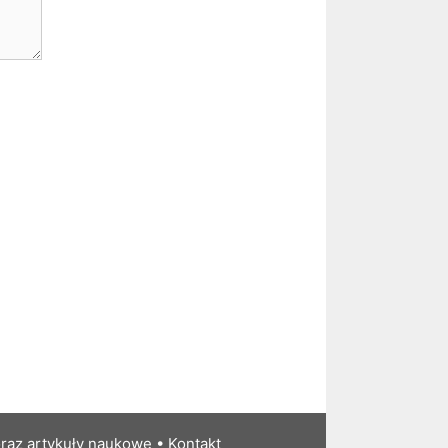
a
raz artykuły naukowe •
Kontakt