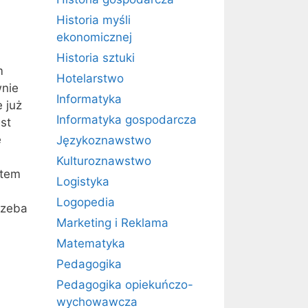
Historia myśli
ekonomicznej
Historia sztuki
m
Hotelarstwo
wnie
Informatyka
 już
Informatyka gospodarcza
st
e
Językoznawstwo
Kulturoznawstwo
ntem
Logistyka
Logopedia
rzeba
Marketing i Reklama
Matematyka
Pedagogika
Pedagogika opiekuńczo-
wychowawcza