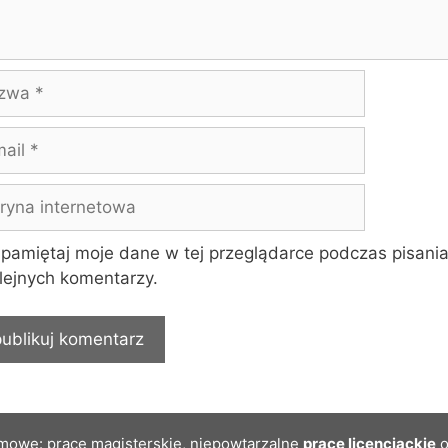
wa
yna
rnetowa
pamiętaj moje dane w tej przeglądarce podczas pisani
lejnych komentarzy.
mowe: prace magisterskie, niepowtarzalne
prace licencjackie
o