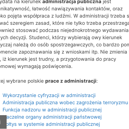
ydata na kierunek
administracja publiczna
jest
nikatywność, łatwość nawiązywania kontaktów, oraz
ko pojęta współpraca z ludźmi. W administracji trzeba s
wać szeregiem zasad, które nie tylko trzeba przestrzeg
również stosować podczas niejednokrotnego wydawania
ch decyzji. Studenci, którzy wybierają owy kierunek
yczaj należą do osób spostrzegawczych, co bardzo p
mencie zapoznawania się z wnioskami itp. Nie zmienia 
, iż kierunek jest trudny, a przygotowania do pracy
omowej wymagają poświęcenia.
żej wybrane polskie
prace z administracji
:
Wykorzystanie cyfryzacji w administracji
Administracja publiczna wobec zagrożenia terroryzmu
Funkcja nadzoru w administracji publicznej
Naczelne organy administracji państwowej
j
Sołtys w systemie administracji publicznej