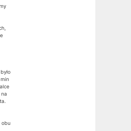
rmy
ch,
se
 było
 min
alce
 na
ta.
a obu