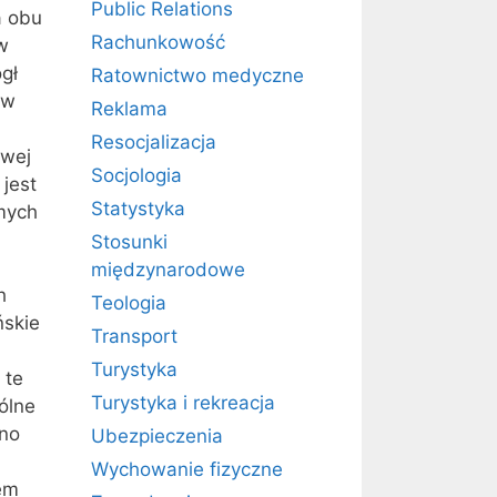
Public Relations
a obu
Rachunkowość
w
gł
Ratownictwo medyczne
 w
Reklama
Resocjalizacja
owej
Socjologia
jest
Statystyka
mych
Stosunki
międzynarodowe
h
Teologia
ńskie
Transport
Turystyka
 te
Turystyka i rekreacja
ólne
wno
Ubezpieczenia
Wychowanie fizyczne
tem