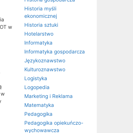
Historia myśli
ekonomicznej
ia
Historia sztuki
LOT w
Hotelarstwo
Informatyka
Informatyka gospodarcza
Językoznawstwo
i
Kulturoznawstwo
,
Logistyka
ą
Logopedia
 w
Marketing i Reklama
y
Matematyka
Pedagogika
Pedagogika opiekuńczo-
wychowawcza