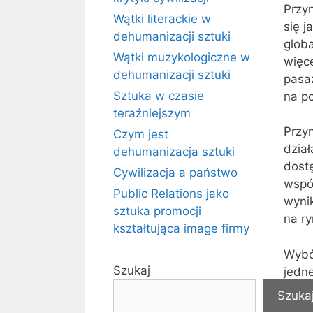
Przy
Wątki literackie w
się 
dehumanizacji sztuki
glob
Wątki muzykologiczne w
więc
dehumanizacji sztuki
pasaż
Sztuka w czasie
na p
teraźniejszym
Przyn
Czym jest
dzia
dehumanizacja sztuki
dost
Cywilizacja a państwo
współ
Public Relations jako
wynik
sztuka promocji
na ry
kształtująca image firmy
Wybór
Szukaj
jedne
samo
Szuka
towa