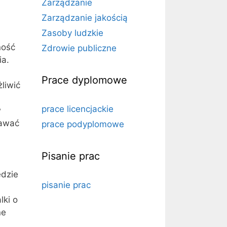
Zarządzanie
Zarządzanie jakością
Zasoby ludzkie
ność
Zdrowie publiczne
ia.
Prace dyplomowe
liwić
prace licencjackie
w
nawać
prace podyplomowe
Pisanie prac
ędzie
pisanie prac
lki o
ne