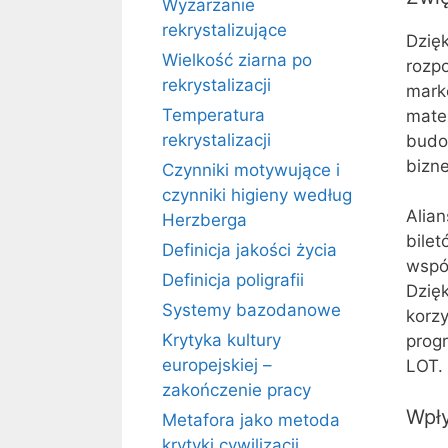
Wyżarzanie
rekrystalizujące
Dzięk
Wielkość ziarna po
rozp
rekrystalizacji
mark
Temperatura
mate
rekrystalizacji
budo
bizn
Czynniki motywujące i
czynniki higieny według
Alia
Herzberga
bilet
Definicja jakości życia
wspó
Definicja poligrafii
Dzię
Systemy bazodanowe
korzy
Krytyka kultury
progr
europejskiej –
LOT.
zakończenie pracy
Wpł
Metafora jako metoda
krytyki cywilizacji