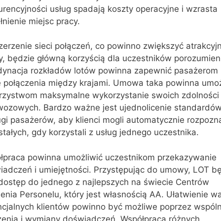
rencyjności usług spadają koszty operacyjne i wzrasta
nienie miejsc pracy.
erzenie sieci połączeń, co powinno zwiększyć atrakcyj
y, będzie główną korzyścią dla uczestników porozumien
dynacja rozkładów lotów powinna zapewnić pasażerom
e połączenia między krajami. Umowa taka powinna umoż
rzystwom maksymalne wykorzystanie swoich zdolności
wozowych. Bardzo ważne jest ujednolicenie standardó
ugi pasażerów, aby klienci mogli automatycznie rozpoz
tałych, gdy korzystali z usług jednego uczestnika.
łpraca powinna umożliwić uczestnikom przekazywanie
iadczeń i umiejętności. Przystępując do umowy, LOT b
 dostęp do jednego z najlepszych na świecie Centrów
enia Personelu, który jest własnością AA. Ułatwienie wa
ncjalnych klientów powinno być możliwe poprzez wspól
zenia i wymiany doświadczeń. Współpraca różnych