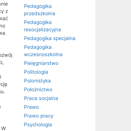
anie
Pedagogika
cy z
przedszkolna
ować
Pedagogika
wno
resocjalizacyjna
ywa
Pedagogika specjalna
Pedagogika
wczesnoszkolna
rozwój
i,
Pielęgniarstwo
Politologia
i
Polonistyka
ycję
Położnictwo
ju.
Praca socjalna
a
Prawo
Prawo pracy
Psychologia
. W