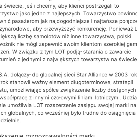
a świecie, jeśli chcemy, aby klienci postrzegali to
rzystwo jako jedno z najlepszych. Towarzystwo powinn
wnić pasażerom jak najdogodniejsze i najtańsze połącz
zynarodowe, aby przewyższyć konkurencję. Ponieważ 
iększą liczbę samolotów niż inne towarzystwa, polski
woźnik nie mógł zapewnić swoim klientom szerokiej ga
czeń. W związku z tym LOT podjął starania o zawarcie
zumień z jednymi z największych towarzystw na świecie
.A. dołączył do globalnej sieci Star Alliance w 2003 rok
rok stanowił ważny element długoterminowej strategii
tu, umożliwiając spółce zwiększenie liczby dostępnych 
współpracę z innymi czołowymi liniami lotniczymi. Udzia
sie umożliwia LOT rozszerzenie zasięgu swojej marki na
ch globalnych, co wcześniej było trudne do osiągnięcia
dzielnie.
kszenie rozpoznawalności marki