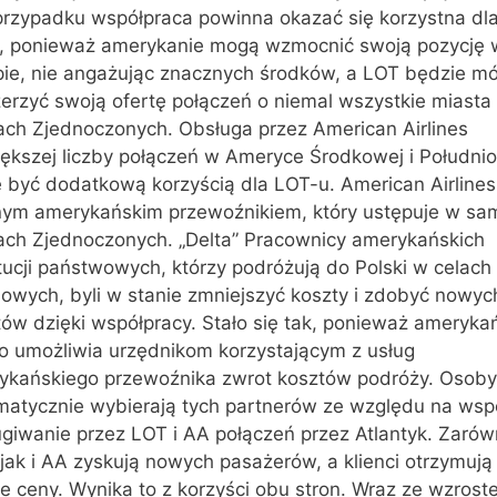
przypadku współpraca powinna okazać się korzystna dl
n, ponieważ amerykanie mogą wzmocnić swoją pozycję 
pie, nie angażując znacznych środków, a LOT będzie mó
erzyć swoją ofertę połączeń o niemal wszystkie miasta
ach Zjednoczonych. Obsługa przez American Airlines
iększej liczby połączeń w Ameryce Środkowej i Południ
 być dodatkową korzyścią dla LOT-u. American Airlines 
nym amerykańskim przewoźnikiem, który ustępuje w sa
ach Zjednoczonych. „Delta” Pracownicy amerykańskich
tucji państwowych, którzy podróżują do Polski w celach
bowych, byli w stanie zmniejszyć koszty i zdobyć nowyc
tów dzięki współpracy. Stało się tak, ponieważ ameryka
o umożliwia urzędnikom korzystającym z usług
ykańskiego przewoźnika zwrot kosztów podróży. Osoby
matycznie wybierają tych partnerów ze względu na wsp
ugiwanie przez LOT i AA połączeń przez Atlantyk. Zaró
jak i AA zyskują nowych pasażerów, a klienci otrzymują
e ceny. Wynika to z korzyści obu stron. Wraz ze wzros