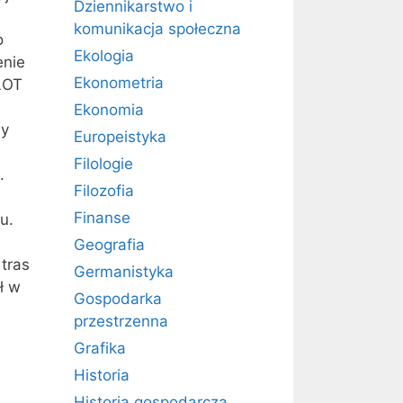
Dziennikarstwo i
komunikacja społeczna
o
Ekologia
enie
Ekonometria
LOT
Ekonomia
my
Europeistyka
Filologie
.
Filozofia
Finanse
u.
Geografia
tras
Germanistyka
ł w
Gospodarka
przestrzenna
Grafika
Historia
Historia gospodarcza