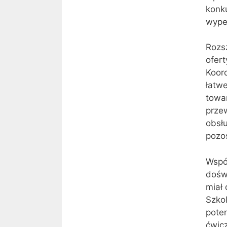
konku
wypeł
Rozsz
ofert
Koor
łatw
towa
prze
obsł
pozos
Wspó
dośw
miał
Szkol
pote
ćwic