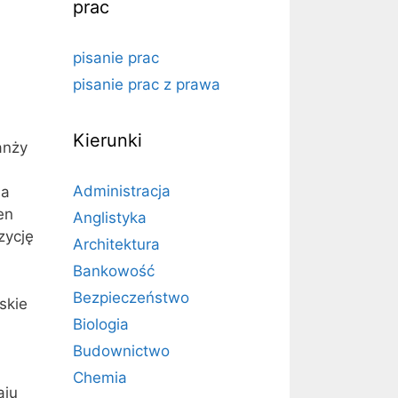
prac
pisanie prac
pisanie prac z prawa
Kierunki
anży
h
Administracja
na
en
Anglistyka
zycję
Architektura
Bankowość
Bezpieczeństwo
skie
Biologia
Budownictwo
Chemia
aju