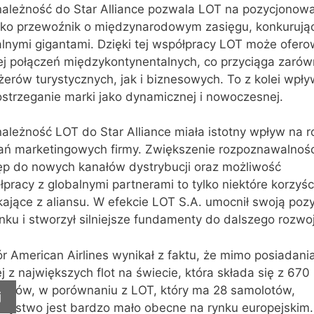
należność do Star Alliance pozwala LOT na pozycjonow
jako przewoźnik o międzynarodowym zasięgu, konkurują
alnymi gigantami. Dzięki tej współpracy LOT może ofer
ej połączeń międzykontynentalnych, co przyciąga zaró
erów turystycznych, jak i biznesowych. To z kolei wpł
ostrzeganie marki jako dynamicznej i nowoczesnej.
ależność LOT do Star Alliance miała istotny wpływ na 
łań marketingowych firmy. Zwiększenie rozpoznawalnośc
ęp do nowych kanałów dystrybucji oraz możliwość
pracy z globalnymi partnerami to tylko niektóre korzyśc
ające z aliansu. W efekcie LOT S.A. umocnił swoją poz
nku i stworzył silniejsze fundamenty do dalszego rozwo
 American Airlines wynikał z faktu, że mimo posiadani
j z największych flot na świecie, która składa się z 670
lotów, w porównaniu z LOT, który ma 28 samolotów,
j
rzystwo jest bardzo mało obecne na rynku europejskim