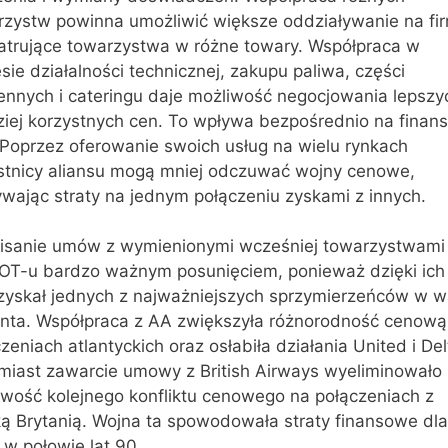
rzystw powinna umożliwić większe oddziaływanie na fi
atrujące towarzystwa w różne towary. Współpraca w
sie działalności technicznej, zakupu paliwa, części
ennych i cateringu daje możliwość negocjowania lepszy
ziej korzystnych cen. To wpływa bezpośrednio na finan
 Poprzez oferowanie swoich usług na wielu rynkach
stnicy aliansu mogą mniej odczuwać wojny cenowe,
wając straty na jednym połączeniu zyskami z innych.
isanie umów z wymienionymi wcześniej towarzystwami
LOT-u bardzo ważnym posunięciem, ponieważ dzięki ich
zyskał jednych z najważniejszych sprzymierzeńców w w
ienta. Współpraca z AA zwiększyła różnorodność cenową
zeniach atlantyckich oraz osłabiła działania United i Del
miast zawarcie umowy z British Airways wyeliminowało
iwość kolejnego konfliktu cenowego na połączeniach z
ką Brytanią. Wojna ta spowodowała straty finansowe dl
 w połowie lat 90.