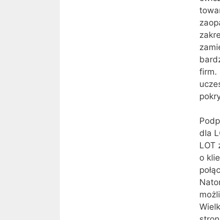
towa
zaop
zakre
zami
bard
firm.
ucze
pokry
Podp
dla 
LOT 
o kl
połąc
Nato
możl
Wiel
stron