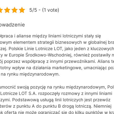
5/5 - (1 vote)
owadzenie
praca i alianse między liniami lotniczymi stały się
zowym elementem strategii biznesowych w globalnej br
czej. Polskie Linie Lotnicze LOT, jako jeden z kluczowyc
zy w Europie Środkowo-Wschodniej, również postawiły 
ój poprzez współpracę z innymi przewoźnikami. Alians t
stotny wpływ na działania marketingowe, umacniając po
y na rynku międzynarodowym.
umocnić swoją pozycję na rynku międzynarodowym, Pol
 Lotnicze LOT S.A. rozpoczęły rozmowy z innymi liniami
czymi. Podstawową usługą linii lotniczych jest przewóz
żerów z punktu A do punktu B drogą lotniczą. Niemniej
k oferta nie może ograniczać się do kilku punktów w kr