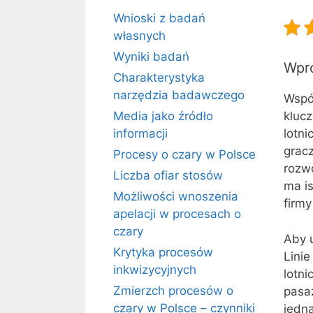
Wnioski z badań
własnych
Wyniki badań
Wpr
Charakterystyka
narzędzia badawczego
Współ
Media jako źródło
kluc
informacji
lotni
grac
Procesy o czary w Polsce
rozw
Liczba ofiar stosów
ma i
Możliwości wnoszenia
firm
apelacji w procesach o
czary
Aby 
Krytyka procesów
Linie
inkwizycyjnych
lotni
Zmierzch procesów o
pasa
czary w Polsce – czynniki
jedna