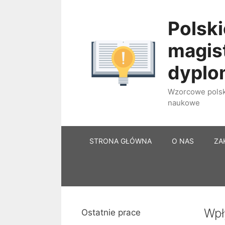
Przejdź
do
Polski
treści
magist
dypl
Wzorcowe polski
naukowe
STRONA GŁÓWNA
O NAS
ZA
Wpł
Ostatnie prace