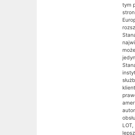
tym 
stro
Euro
rozsz
Stan
najw
może
jedy
Stan
insty
służ
klien
praw
amer
auto
obsł
LOT, 
lepsz