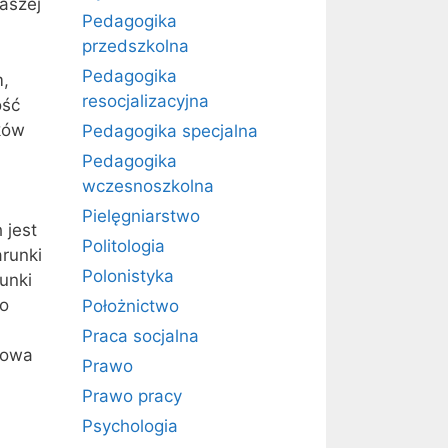
aszej
Pedagogika
przedszkolna
Pedagogika
m,
resocjalizacyjna
ość
ków
Pedagogika specjalna
Pedagogika
wczesnoszkolna
Pielęgniarstwo
 jest
Politologia
runki
Polonistyka
unki
go
Położnictwo
Praca socjalna
zowa
Prawo
Prawo pracy
Psychologia