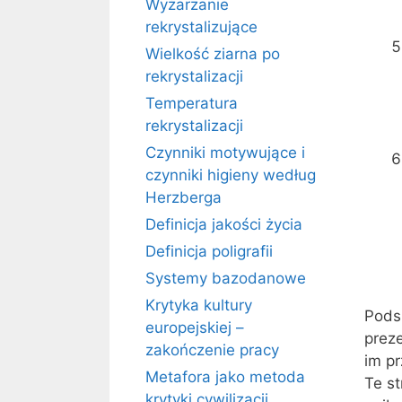
Wyżarzanie
rekrystalizujące
Wielkość ziarna po
rekrystalizacji
Temperatura
rekrystalizacji
Czynniki motywujące i
czynniki higieny według
Herzberga
Definicja jakości życia
Definicja poligrafii
Systemy bazodanowe
Krytyka kultury
Pods
europejskiej –
preze
zakończenie pracy
im p
Metafora jako metoda
Te st
krytyki cywilizacji