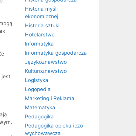
ub
Historia myśli
ekonomicznej
 mogą
Historia sztuki
ak
Hotelarstwo
Informatyka
Informatyka gospodarcza
Ze
Językoznawstwo
Kulturoznawstwo
jest
Logistyka
Logopedia
Marketing i Reklama
Matematyka
ają
Pedagogika
owym.
Pedagogika opiekuńczo-
wychowawcza