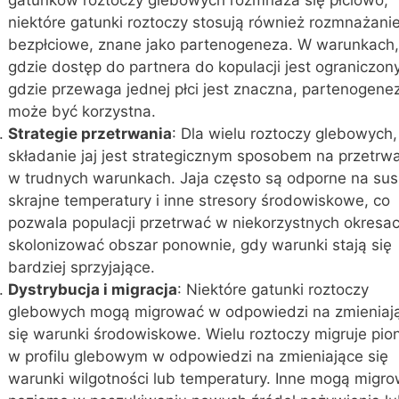
niektóre gatunki roztoczy stosują również rozmnażani
bezpłciowe, znane jako partenogeneza. W warunkach,
gdzie dostęp do partnera do kopulacji jest ograniczon
gdzie przewaga jednej płci jest znaczna, partenogene
może być korzystna.
Strategie przetrwania
: Dla wielu roztoczy glebowych,
składanie jaj jest strategicznym sposobem na przetrw
w trudnych warunkach. Jaja często są odporne na sus
skrajne temperatury i inne stresory środowiskowe, co
pozwala populacji przetrwać w niekorzystnych okresac
skolonizować obszar ponownie, gdy warunki stają się
bardziej sprzyjające.
Dystrybucja i migracja
: Niektóre gatunki roztoczy
glebowych mogą migrować w odpowiedzi na zmieniaj
się warunki środowiskowe. Wielu roztoczy migruje pi
w profilu glebowym w odpowiedzi na zmieniające się
warunki wilgotności lub temperatury. Inne mogą migr