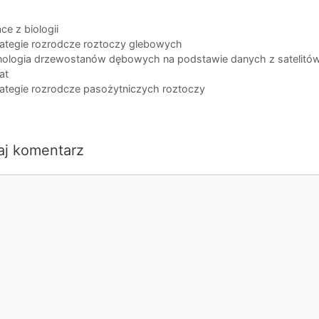
egorie
ce z biologii
i
rategie rozrodcze roztoczy glebowych
nologia drzewostanów dębowych na podstawie danych z satelitó
at
rategie rozrodcze pasożytniczych roztoczy
aj komentarz
ntarz