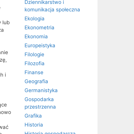
Dziennikarstwo i
e
komunikacja społeczna
Ekologia
y lub
Ekonometria
za
Ekonomia
Europeistyka
anie
Filologie
zę,
Filozofia
Finanse
h i
Geografia
Germanistyka
Gospodarka
ące
przestrzenna
onowo
Grafika
Historia
ować
Historia gospodarcza