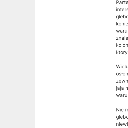
Part
inter
gleb
konie
waru
znale
kolo
który
Wiel
osłon
zewnę
jaja 
warun
Nie m
gleb
niewi