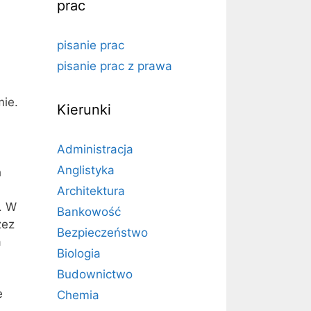
prac
pisanie prac
pisanie prac z prawa
mie.
Kierunki
Administracja
Anglistyka
h
Architektura
e. W
Bankowość
zez
Bezpieczeństwo
a
Biologia
Budownictwo
e
Chemia