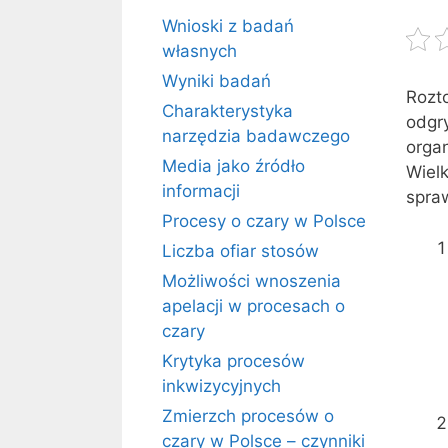
Wnioski z badań
własnych
Wyniki badań
Rozt
Charakterystyka
odgr
narzędzia badawczego
orga
Media jako źródło
Wiel
informacji
spraw
Procesy o czary w Polsce
Liczba ofiar stosów
Możliwości wnoszenia
apelacji w procesach o
czary
Krytyka procesów
inkwizycyjnych
Zmierzch procesów o
czary w Polsce – czynniki