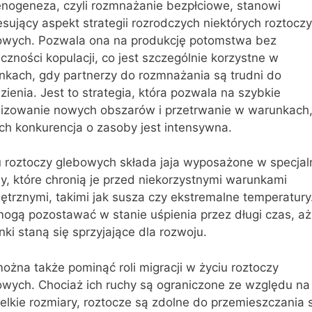
enogeneza, czyli rozmnażanie bezpłciowe, stanowi
esujący aspekt strategii rozrodczych niektórych roztoczy
owych. Pozwala ona na produkcję potomstwa bez
czności kopulacji, co jest szczególnie korzystne w
nkach, gdy partnerzy do rozmnażania są trudni do
zienia. Jest to strategia, która pozwala na szybkie
nizowanie nowych obszarów i przetrwanie w warunkach
ch konkurencja o zasoby jest intensywna.
u roztoczy glebowych składa jaja wyposażone w specjal
y, które chronią je przed niekorzystnymi warunkami
trznymi, takimi jak susza czy ekstremalne temperatury
mogą pozostawać w stanie uśpienia przez długi czas, aż
ki staną się sprzyjające dla rozwoju.
ożna także pominąć roli migracji w życiu roztoczy
owych. Chociaż ich ruchy są ograniczone ze względu na
elkie rozmiary, roztocze są zdolne do przemieszczania 