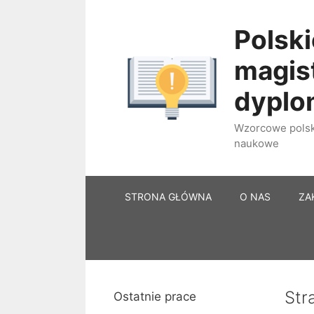
Przejdź
do
Polski
treści
magist
dypl
Wzorcowe polski
naukowe
STRONA GŁÓWNA
O NAS
ZA
Str
Ostatnie prace