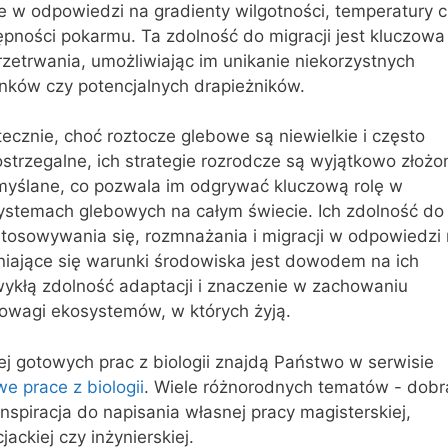
e w odpowiedzi na gradienty wilgotności, temperatury 
pności pokarmu. Ta zdolność do migracji jest kluczowa
rzetrwania, umożliwiając im unikanie niekorzystnych
nków czy potencjalnych drapieżników.
ecznie, choć roztocze glebowe są niewielkie i często
strzegalne, ich strategie rozrodcze są wyjątkowo złożon
myślane, co pozwala im odgrywać kluczową rolę w
ystemach glebowych na całym świecie. Ich zdolność do
stosowywania się, rozmnażania i migracji w odpowiedzi
niające się warunki środowiska jest dowodem na ich
wykłą zdolność adaptacji i znaczenie w zachowaniu
owagi ekosystemów, w których żyją.
j gotowych prac z biologii znajdą Państwo w serwisie
e prace z biologii
. Wiele różnorodnych tematów - dobr
inspiracja do napisania własnej pracy magisterskiej,
cjackiej czy inżynierskiej.