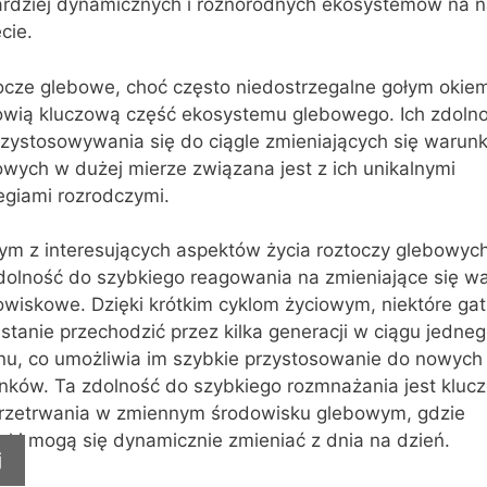
ardziej dynamicznych i różnorodnych ekosystemów na n
cie.
ocze glebowe, choć często niedostrzegalne gołym okie
owią kluczową część ekosystemu glebowego. Ich zdoln
rzystosowywania się do ciągle zmieniających się warun
wych w dużej mierze związana jest z ich unikalnymi
egiami rozrodczymi.
ym z interesujących aspektów życia roztoczy glebowych
zdolność do szybkiego reagowania na zmieniające się wa
owiskowe. Dzięki krótkim cyklom życiowym, niektóre gat
stanie przechodzić przez kilka generacji w ciągu jedne
nu, co umożliwia im szybkie przystosowanie do nowych
nków. Ta zdolność do szybkiego rozmnażania jest kluc
przetrwania w zmiennym środowisku glebowym, gdzie
nki mogą się dynamicznie zmieniać z dnia na dzień.
j