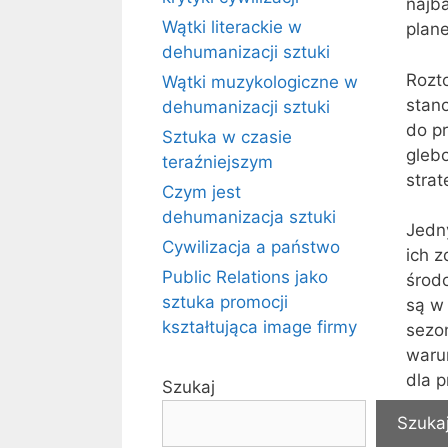
najb
Wątki literackie w
plane
dehumanizacji sztuki
Rozt
Wątki muzykologiczne w
stan
dehumanizacji sztuki
do p
Sztuka w czasie
glebo
teraźniejszym
strat
Czym jest
dehumanizacja sztuki
Jedn
Cywilizacja a państwo
ich 
Public Relations jako
środ
sztuka promocji
są w 
kształtująca image firmy
sezo
waru
dla 
Szukaj
waru
Szuka