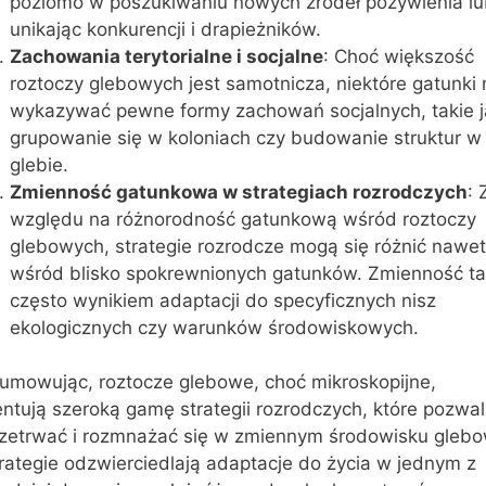
poziomo w poszukiwaniu nowych źródeł pożywienia l
unikając konkurencji i drapieżników.
Zachowania terytorialne i socjalne
: Choć większość
roztoczy glebowych jest samotnicza, niektóre gatunki
wykazywać pewne formy zachowań socjalnych, takie j
grupowanie się w koloniach czy budowanie struktur w
glebie.
Zmienność gatunkowa w strategiach rozrodczych
: 
względu na różnorodność gatunkową wśród roztoczy
glebowych, strategie rozrodcze mogą się różnić nawet
wśród blisko spokrewnionych gatunków. Zmienność ta 
często wynikiem adaptacji do specyficznych nisz
ekologicznych czy warunków środowiskowych.
umowując, roztocze glebowe, choć mikroskopijne,
ntują szeroką gamę strategii rozrodczych, które pozwal
rzetrwać i rozmnażać się w zmiennym środowisku gleb
rategie odzwierciedlają adaptacje do życia w jednym z