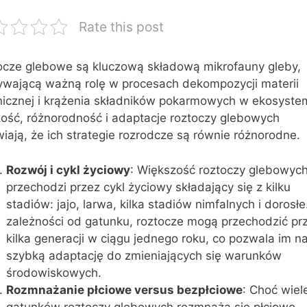
Rate this post
ocze glebowe są kluczową składową mikrofauny gleby,
ywającą ważną rolę w procesach dekompozycji materii
nicznej i krążenia składników pokarmowych w ekosyste
kość, różnorodność i adaptacje roztoczy glebowych
iają, że ich strategie rozrodcze są równie różnorodne.
Rozwój i cykl życiowy
: Większość roztoczy glebowyc
przechodzi przez cykl życiowy składający się z kilku
stadiów: jajo, larwa, kilka stadiów nimfalnych i dorosł
zależności od gatunku, roztocze mogą przechodzić pr
kilka generacji w ciągu jednego roku, co pozwala im n
szybką adaptację do zmieniających się warunków
środowiskowych.
Rozmnażanie płciowe versus bezpłciowe
: Choć wiel
gatunków roztoczy glebowych rozmnaża się płciowo,