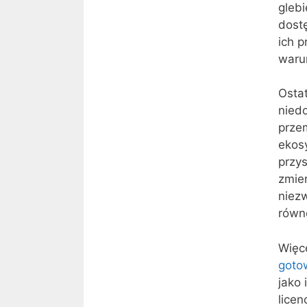
glebi
dostę
ich p
waru
Ostat
niedo
prze
ekos
przy
zmie
niez
równ
Więce
gotow
jako 
licen