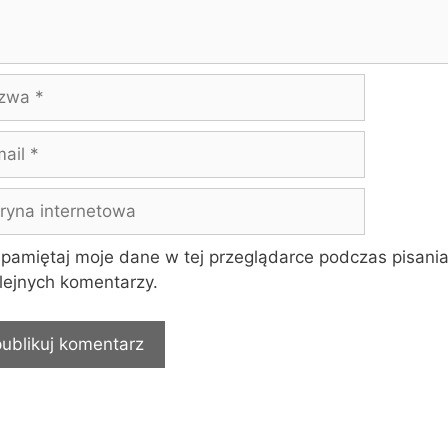
wa
yna
rnetowa
pamiętaj moje dane w tej przeglądarce podczas pisani
lejnych komentarzy.