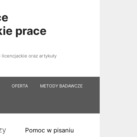
ce
kie prace
licencjackie oraz artykuły
OFERTA
METODY BADAWCZE
zy
Pomoc w pisaniu