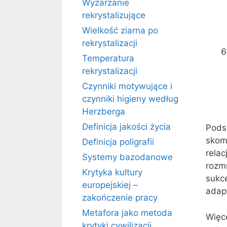
Wyżarzanie
rekrystalizujące
Wielkość ziarna po
rekrystalizacji
Temperatura
rekrystalizacji
Czynniki motywujące i
czynniki higieny według
Herzberga
Definicja jakości życia
Pods
skom
Definicja poligrafii
relac
Systemy bazodanowe
rozm
Krytyka kultury
sukc
europejskiej –
adap
zakończenie pracy
Metafora jako metoda
Więce
krytyki cywilizacji