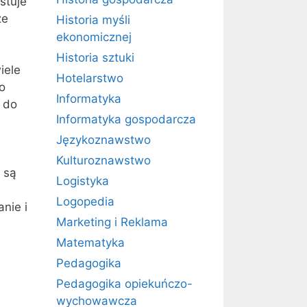
stuje
ze
Historia myśli
ekonomicznej
Historia sztuki
iele
Hotelarstwo
o
Informatyka
e do
Informatyka gospodarcza
Językoznawstwo
Kulturoznawstwo
 są
Logistyka
Logopedia
nie i
Marketing i Reklama
Matematyka
Pedagogika
Pedagogika opiekuńczo-
wychowawcza