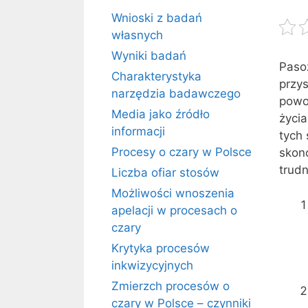
Wnioski z badań
własnych
Wyniki badań
Pasoż
Charakterystyka
przy
narzędzia badawczego
powo
Media jako źródło
życia
informacji
tych 
Procesy o czary w Polsce
skon
trud
Liczba ofiar stosów
Możliwości wnoszenia
apelacji w procesach o
czary
Krytyka procesów
inkwizycyjnych
Zmierzch procesów o
czary w Polsce – czynniki