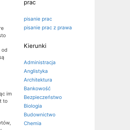
prac
pisanie prac
pisanie prac z prawa
re
sto
Kierunki
ę od
są
Administracja
Anglistyka
Architektura
Bankowość
ąc im
Bezpieczeństwo
t to
Biologia
Budownictwo
ytów,
Chemia
y