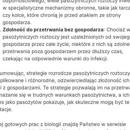
odpornościowego, wiele pasożytniczych roztoczy inwe
w specjalistyczne mechanizmy obronne, takie jak tarc
czy kolce, które chronią je przed atakiem ze strony
gospodarza.
Zdolność do przetrwania bez gospodarza
: Chociaż w
pasożytniczych roztoczy jest uzależnionych od swojeg
gospodarza przez całe życie, niektóre z nich są zdoln
przetrwania poza gospodarzem przez dłuższy czas,
czekając na odpowiednie warunki do infekcji.
umowując, strategie rozrodcze pasożytniczych roztoczy
plikowane i różnorodne, odzwierciedlając złożoność ich
ji z gospodarzami. Te strategie pozwalają im na przetrwa
nażanie się w trudnych warunkach pasożytnictwa, a ich
es jako pasożytów pokazuje, jak skuteczne mogą być te
tacje.
j gotowych prac z biologii znajdą Państwo w serwisie