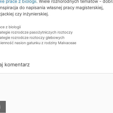
e prace z biologii
. Wiele różnorodnych tematów - dobr
inspiracja do napisania własnej pracy magisterskiej,
cjackiej czy inżynierskiej.
egorie
ce z biologii
i
rategie rozrodcze pasożytniczych roztoczy
rategie rozrodcze roztoczy glebowych
ienność nasion gatunku z rodziny Malvaceae
aj komentarz
ntarz
j