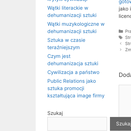
gotow
Wątki literackie w
jako 
dehumanizacji sztuki
licen
Wątki muzykologiczne w
dehumanizacji sztuki
Kat
Pra
Tag
St
Sztuka w czasie
St
teraźniejszym
Zm
Czym jest
dehumanizacja sztuki
Cywilizacja a państwo
Dod
Public Relations jako
Kome
sztuka promocji
kształtująca image firmy
Szukaj
Szuka