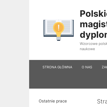
Przejdź
do
Polski
treści
magist
dypl
Wzorcowe polski
naukowe
STRONA GŁÓWNA
O NAS
ZA
Str
Ostatnie prace