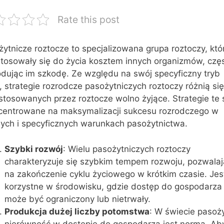
Rate this post
ytnicze roztocze to specjalizowana grupa roztoczy, któ
stosowały się do życia kosztem innych organizmów, czę
dując im szkodę. Ze względu na swój specyficzny tryb
, strategie rozrodcze pasożytniczych roztoczy różnią si
stosowanych przez roztocze wolno żyjące. Strategie te 
centrowane na maksymalizacji sukcesu rozrodczego w
nych i specyficznych warunkach pasożytnictwa.
Szybki rozwój
: Wielu pasożytniczych roztoczy
charakteryzuje się szybkim tempem rozwoju, pozwalaj
na zakończenie cyklu życiowego w krótkim czasie. Jes
korzystne w środowisku, gdzie dostęp do gospodarza
może być ograniczony lub nietrwały.
Produkcja dużej liczby potomstwa
: W świecie pasoż
nierówność w dostępie do gospodarza jest normą. Ab