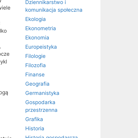
Dziennikarstwo i
iele
komunikacja społeczna
Ekologia
:
Ekonometria
lko
Ekonomia
,
Europeistyka
ocze
Filologie
ykl
Filozofia
Finanse
Geografia
Mogą
Germanistyka
Gospodarka
przestrzenna
Grafika
Historia
Historia gospodarcza