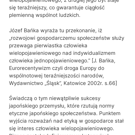
wielopojawieniowego, z drugiej jego byt staje
się teraźniejszy, co gwarantuje ciągłość
plemienną wspólnot ludzkich.
Józef Bańka wyraża tu przekonanie, iż
„rozwojowi gospodarczemu społeczeństw służy
przewaga pierwiastka człowieka
wielopojawieniowego nad indywidualizmem
człowieka jednopojawieniowego.” [J. Bańka,
Eurorecentywizm czyli droga Europy do
wspólnotowej teraźniejszości narodów,
Wydawnictwo „Śląsk”, Katowice 2002r. s.66]
Świadczą o tym niewątpliwie sukcesy
japońskiego przemysłu, które rzutują normy
etyczne japońskiego społeczeństwa. Punktem
wyjścia rozważań nad etyką w gospodarce stał
się interes człowieka wielopojawieniowego.