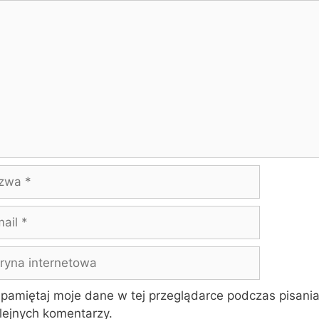
ntarz
wa
yna
rnetowa
pamiętaj moje dane w tej przeglądarce podczas pisani
lejnych komentarzy.