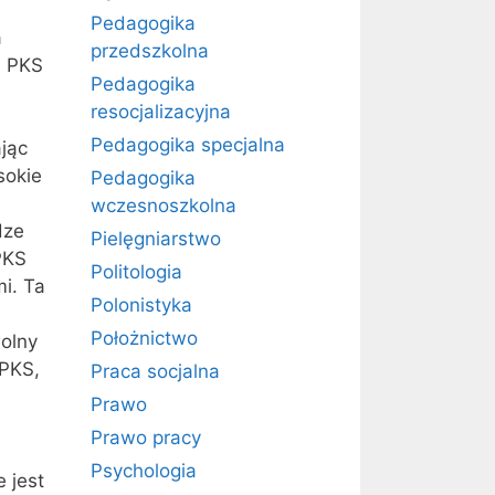
Pedagogika
a
przedszkolna
m PKS
Pedagogika
resocjalizacyjna
Pedagogika specjalna
jąc
sokie
Pedagogika
wczesnoszkolna
dze
Pielęgniarstwo
PKS
Politologia
i. Ta
Polonistyka
Położnictwo
wolny
 PKS,
Praca socjalna
Prawo
Prawo pracy
Psychologia
 jest