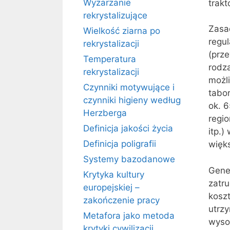
Wyżarzanie
trakt
rekrystalizujące
Zasa
Wielkość ziarna po
regu
rekrystalizacji
(prze
Temperatura
rodz
rekrystalizacji
możli
Czynniki motywujące i
tabo
czynniki higieny według
ok. 
Herzberga
regio
Definicja jakości życia
itp.)
Definicja poligrafii
więk
Systemy bazodanowe
Gener
Krytyka kultury
zatr
europejskiej –
koszt
zakończenie pracy
utrzy
Metafora jako metoda
wyso
krytyki cywilizacji