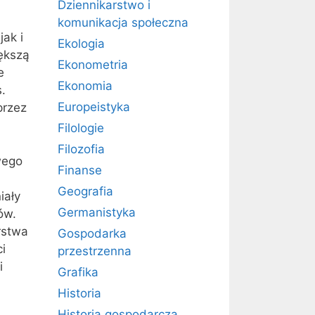
Dziennikarstwo i
komunikacja społeczna
jak i
Ekologia
iększą
Ekonometria
e
Ekonomia
.
Europeistyka
przez
Filologie
Filozofia
wego
Finanse
Geografia
iały
Germanistyka
ów.
rstwa
Gospodarka
i
przestrzenna
i
Grafika
Historia
Historia gospodarcza