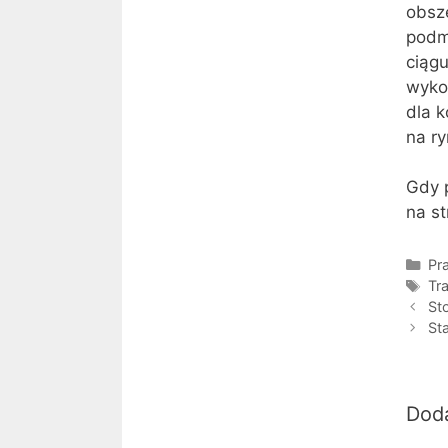
obsz
podm
ciągu
wyko
dla k
na r
Gdy p
na s
Kat
Pra
Tag
Tr
St
St
Dod