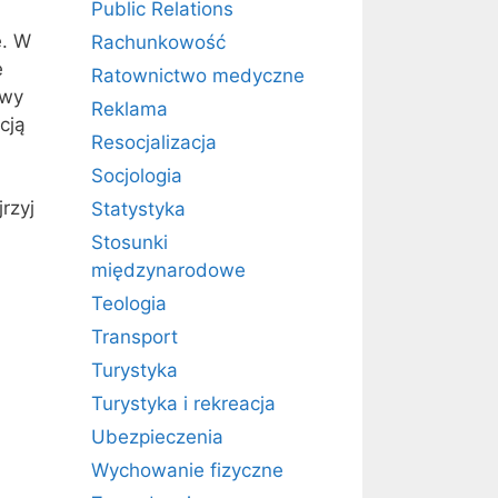
Public Relations
e. W
Rachunkowość
e
Ratownictwo medyczne
ywy
Reklama
cją
Resocjalizacja
Socjologia
rzyj
Statystyka
Stosunki
międzynarodowe
Teologia
Transport
Turystyka
Turystyka i rekreacja
Ubezpieczenia
Wychowanie fizyczne