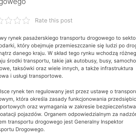
ogowego
Rate this post
owy rynek pasażerskiego transportu drogowego to sekto
darki, który obejmuje przemieszczanie się ludzi po dr
ątrz danego kraju. W skład tego rynku wchodzą różne
ju środki transportu, takie jak autobusy, busy, samoch
we, taksówki oraz wiele innych, a także infrastruktura
wa i usługi transportowe.
sce rynek ten regulowany jest przez ustawę o transpor
owym, która określa zasady funkcjonowania przedsiębi
sportowych oraz wymagania w zakresie bezpieczeństwa
loatacji pojazdów. Organem odpowiedzialnym za nadzó
iem transportu drogowego jest Generalny Inspektor
sportu Drogowego.