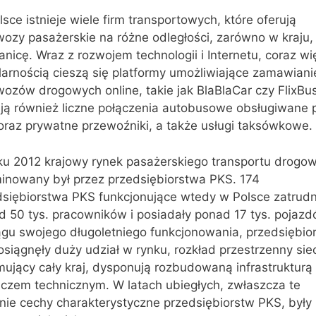
sce istnieje wiele firm transportowych, które oferują
ozy pasażerskie na różne odległości, zarówno w kraju, 
anicę. Wraz z rozwojem technologii i Internetu, coraz w
larnością cieszą się platformy umożliwiające zamawiani
ozów drogowych online, takie jak BlaBlaCar czy FlixBus
eją również liczne połączenia autobusowe obsługiwane 
oraz prywatne przewoźniki, a także usługi taksówkowe.
ku 2012 krajowy rynek pasażerskiego transportu drogo
inowany był przez przedsiębiorstwa PKS. 174
dsiębiorstwa PKS funkcjonujące wtedy w Polsce zatrudn
d 50 tys. pracowników i posiadały ponad 17 tys. pojazd
ągu swojego długoletniego funkcjonowania, przedsiębio
siągnęły duży udział w rynku, rozkład przestrzenny siec
ujący cały kraj, dysponują rozbudowaną infrastrukturą 
eczem technicznym. W latach ubiegłych, zwłaszcza te
nie cechy charakterystyczne przedsiębiorstw PKS, były