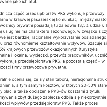
owane jako ich atut.
dnicza część przedsiębiorstw PKS wykonuje przewozy
larne w krajowej pasażerskiej komunikacji międzymiast
woźnicy prywatni posiadają tu zaledwie 13,5% udział). 
aj usług nie ma charakteru sezonowego, w związku z c
we jest bardziej racjonalne wykorzystanie posiadanego
ru oraz równomierne kształtowanie wpływów. Szacuje si
65% krajowych przewozów okazjonalnych (turystyka
nalna i lokalna, wycieczki, przewóz pracowników, uczni
 wykonują przedsiębiorstwa PKS, a pozostałą część – w
szości firmy przewozowe prywatne.
alnie ocenia się, że zły stan taboru, nieracjonalna struk
udnienia, a tym samym kosztów, w których 20-50% stan
y płac, a także obciążenie PKS-ów kosztami z tytułu
mywania zbyt dużego zaplecza odbija się niekorzystnie
kości wpływów przedsiębiorstw PKS. Także proces