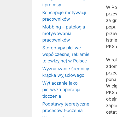
i procesy
W Pol
Koncepcje motywacji
przew
pracowników
za gr
Mobbing – patologia
popu
motywowania
przew
pracowników
Istni
PKS 
Stereotypy płci we
współczesnej reklamie
W ro
telewizyjnej w Polsce
zdom
Wyznaczanie średnicy
prze
krążka wyjściowego
pona
Wytłaczanie jako
W ci
pierwsza operacja
PKS o
tłoczenia
obejm
Podstawy teoretyczne
zapl
procesów tłoczenia
ostat