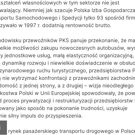
kształceń własnościowych w tym sektorze nie jest
walający. Niemniej jak szacuje Polska Izba Gospodarcz
sportu Samochodowego i Spedycji tylko 93 spośród fir
zywało w 1997 r. dodatnią rentowność brutto.
odowisku przewoźników PKS panuje przekonanie, że ma
ielkie możliwości zakupu nowoczesnych autobusów, wy
y jednostkowe usług, małą elastyczność organizacyjną,
ą dynamikę rozwoju i niewielkie doświadczenie w obsłu
zynarodowego ruchu turystycznego, przedsiębiorstwa 
 nie wytrzymać konfrontacji z przewoźnikami zachodnim
omość z jednej strony, a z drugiej – wizja nieodległego
nkostwa Polski w Unii Europejskiej spowodowały, że po
 proces prywatyzacji i restrukturyzacji przedsiębiorstw
towany jako sposób na pokonanie trudności, uzyskuje
ie silny impuls do przyspieszenia.
j
owy rynek pasażerskiego transportu drogowego w Polsce