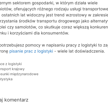
ernym sektorem gospodarki, w którym działa wiele
iotów, oferujących różnego rodzaju usługi transportow
 ostatnich lat widoczny jest trend wzrostowy w zakresi
rzystania środków transportu drogowego jako alternat
olei czy samolotów, co skutkuje coraz większą konkuren
ynku i korzyściami dla konsumentów.
otrzebujesz pomocy w napisaniu pracy z logistyki to zaj
tronę
pisanie prac z logistyki
- wiele lat doświadczenia.
egorie
ce z logistyki
i
ansport krajowy
osunki międzynarodowe
atystyka
aj komentarz