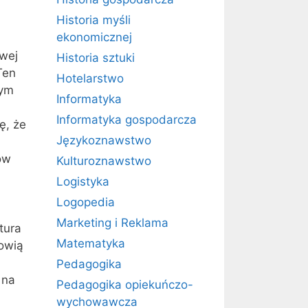
Historia myśli
ekonomicznej
owej
Historia sztuki
Ten
Hotelarstwo
zym
Informatyka
Informatyka gospodarcza
ę, że
Językoznawstwo
ów
Kulturoznawstwo
Logistyka
Logopedia
Marketing i Reklama
tura
Matematyka
owią
Pedagogika
 na
Pedagogika opiekuńczo-
wychowawcza