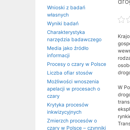
dr
Wnioski z badań
własnych
Wyniki badań
Charakterystyka
Kraj
narzędzia badawczego
gospo
Media jako źródło
wewn
informacji
rodza
Procesy o czary w Polsce
osobo
drogo
Liczba ofiar stosów
Możliwości wnoszenia
W Pol
apelacji w procesach o
drog
czary
tran
Krytyka procesów
eksp
inkwizycyjnych
rynk
Zmierzch procesów o
Tran
czary w Polsce – czynniki