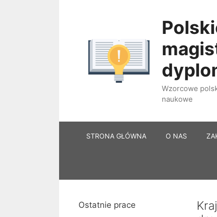
Przejdź
do
Polski
treści
magist
dypl
Wzorcowe polski
naukowe
STRONA GŁÓWNA
O NAS
ZA
Kra
Ostatnie prace