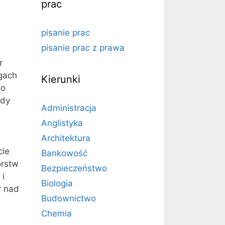
prac
pisanie prac
pisanie prac z prawa
r
ogach
Kierunki
go
ody
Administracja
Anglistyka
Architektura
cie
Bankowość
orstw
Bezpieczeństwo
 i
Biologia
r nad
Budownictwo
Chemia