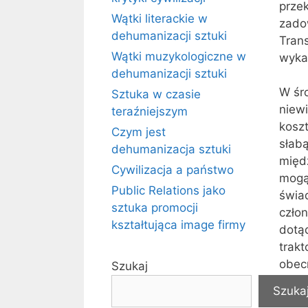
prze
Wątki literackie w
zado
dehumanizacji sztuki
Tran
Wątki muzykologiczne w
wyka
dehumanizacji sztuki
W śr
Sztuka w czasie
niew
teraźniejszym
koszt
Czym jest
słab
dehumanizacja sztuki
międ
Cywilizacja a państwo
mogą
Public Relations jako
świad
sztuka promocji
czło
kształtująca image firmy
dotąd
trak
obecn
Szukaj
Szuka
Kraj