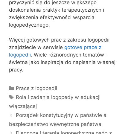
przyczynić się do jeszcze większego
doskonalenia praktyk terapeutycznych i
zwiększenia efektywności wsparcia
logopedycznego.
Więcej gotowych prac z zakresu logopedii
znajdziecie w serwisie
gotowe prace z
logopedii
. Wiele różnorodnych tematów -
świetna jako inspiracja do napisania własnej
pracy.
Kategorie
Prace z logopedii
Tagi
Rola i zadania logopedy w edukacji
włączającej
Porządek konstytucyjny w państwie a
bezpieczeństwo wewnętrzne państwa
Diagnoza i terapia logopedyczna osób z