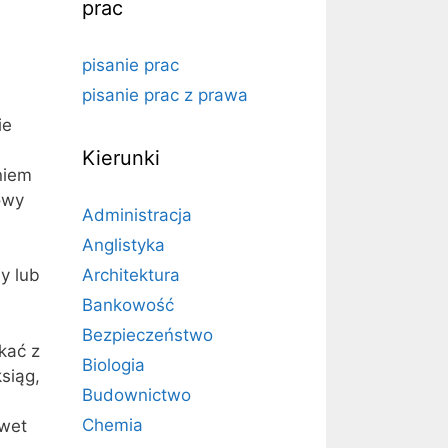
prac
pisanie prac
pisanie prac z prawa
ie
h
Kierunki
niem
owy
Administracja
Anglistyka
y lub
Architektura
Bankowość
Bezpieczeństwo
kać z
Biologia
siąg,
Budownictwo
Chemia
awet