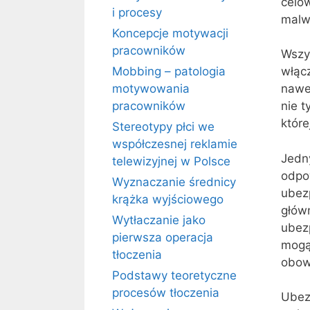
celow
i procesy
malw
Koncepcje motywacji
pracowników
Wszy
Mobbing – patologia
włącz
motywowania
nawe
pracowników
nie t
które
Stereotypy płci we
współczesnej reklamie
Jedn
telewizyjnej w Polsce
odpo
Wyznaczanie średnicy
ubez
krążka wyjściowego
głów
Wytłaczanie jako
ubez
pierwsza operacja
mogą
tłoczenia
obow
Podstawy teoretyczne
procesów tłoczenia
Ubez