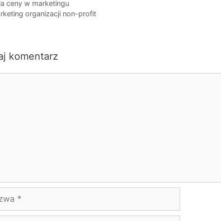
la ceny w marketingu
keting organizacji non-profit
aj komentarz
ntarz
wa