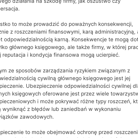
ego działania na szkodę firmy, jak oszustwo czy
ersacja.
stko to może prowadzić do poważnych konsekwencji,
nie z roszczeniami finansowymi, karą administracyjną, 
t odpowiedzialnością karną. Konsekwencje te mogą do
ylko głównego księgowego, ale także firmy, w której prac
j reputacja i kondycja finansowa mogą ucierpieć.
ym ze sposobów zarządzania ryzykiem związanym z
wiedzialnością cywilną głównego księgowego jest jej
pieczenie. Ubezpieczenie odpowiedzialności cywilnej dl
nych księgowych oferowane jest przez wiele towarzyst
pieczeniowych i może pokrywać różne typy roszczeń, kt
 wyniknąć z błędów lub zaniedbań w wykonaniu
iązków zawodowych.
pieczenie to może obejmować ochronę przed roszczen