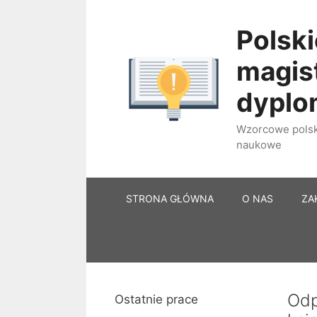
Przejdź
do
Polski
treści
magist
dypl
Wzorcowe polski
naukowe
STRONA GŁÓWNA
O NAS
ZA
Odp
Ostatnie prace