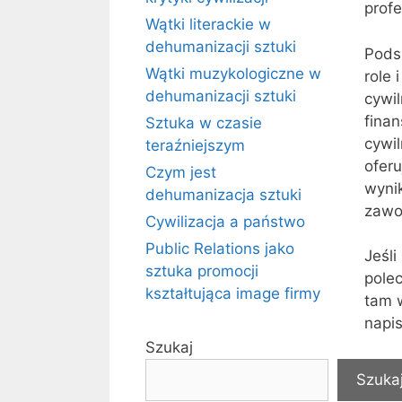
prof
Wątki literackie w
dehumanizacji sztuki
Pods
Wątki muzykologiczne w
role 
dehumanizacji sztuki
cywi
fina
Sztuka w czasie
cywi
teraźniejszym
ofer
Czym jest
wyni
dehumanizacja sztuki
zawo
Cywilizacja a państwo
Public Relations jako
Jeśli
sztuka promocji
pole
kształtująca image firmy
tam w
napis
Szukaj
Kat
Pr
Szuka
Tag
Od