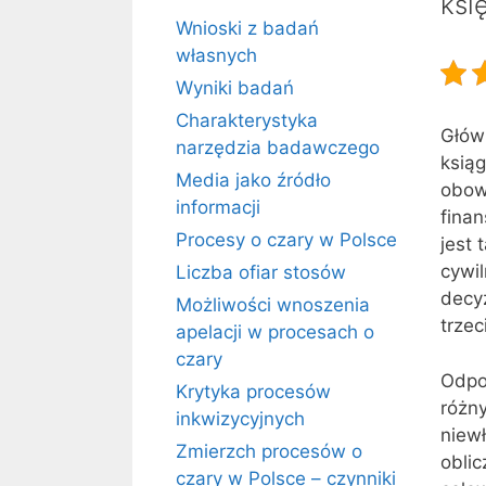
ksi
Wnioski z badań
własnych
Wyniki badań
Charakterystyka
Głów
narzędzia badawczego
ksiąg
Media jako źródło
obow
informacji
fina
Procesy o czary w Polsce
jest
cywil
Liczba ofiar stosów
decyz
Możliwości wnoszenia
trzec
apelacji w procesach o
czary
Odpo
Krytyka procesów
różn
inkwizycyjnych
niew
Zmierzch procesów o
obli
czary w Polsce – czynniki