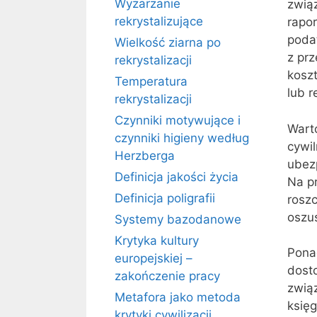
Wyżarzanie
zwią
rekrystalizujące
rapo
poda
Wielkość ziarna po
z pr
rekrystalizacji
kosz
Temperatura
lub r
rekrystalizacji
Czynniki motywujące i
Wart
czynniki higieny według
cywi
Herzberga
ubezp
Definicja jakości życia
Na p
Definicja poligrafii
roszc
oszu
Systemy bazodanowe
Krytyka kultury
Pona
europejskiej –
dosto
zakończenie pracy
związ
Metafora jako metoda
księg
krytyki cywilizacji