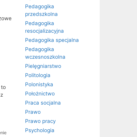
Pedagogika
przedszkolna
czowe
Pedagogika
resocjalizacyjna
Pedagogika specjalna
Pedagogika
wczesnoszkolna
Pielęgniarstwo
Politologia
Polonistyka
 to
Położnictwo
sz
Praca socjalna
Prawo
Prawo pracy
Psychologia
nie