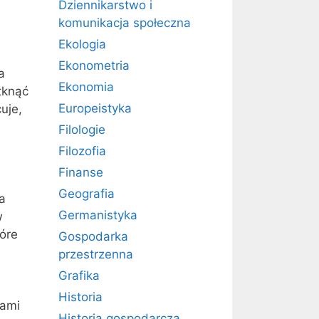
Dziennikarstwo i
komunikacja społeczna
Ekologia
Ekonometria
a
Ekonomia
tknąć
Europeistyka
uje,
Filologie
Filozofia
Finanse
Geografia
a
Germanistyka
w
óre
Gospodarka
przestrzenna
Grafika
Historia
iami
Historia gospodarcza