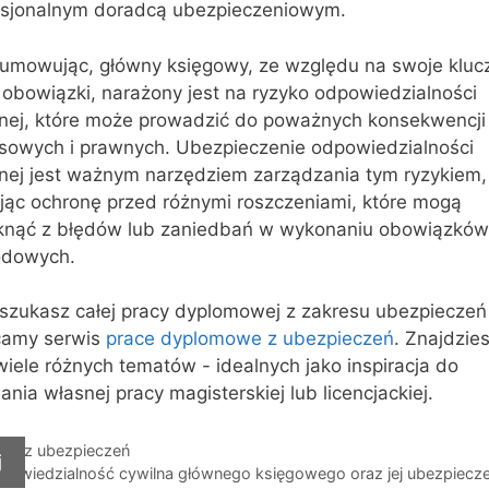
esjonalnym doradcą ubezpieczeniowym.
umowując, główny księgowy, ze względu na swoje klu
i obowiązki, narażony jest na ryzyko odpowiedzialności
lnej, które może prowadzić do poważnych konsekwencji
nsowych i prawnych. Ubezpieczenie odpowiedzialności
lnej jest ważnym narzędziem zarządzania tym ryzykiem,
ując ochronę przed różnymi roszczeniami, które mogą
knąć z błędów lub zaniedbań w wykonaniu obowiązków
dowych.
 szukasz całej pracy dyplomowej z zakresu ubezpieczeń
camy serwis
prace dyplomowe z ubezpieczeń
. Znajdzie
iele różnych tematów - idealnych jako inspiracja do
ania własnej pracy magisterskiej lub licencjackiej.
egorie
ace z ubezpieczeń
j
i
powiedzialność cywilna głównego księgowego oraz jej ubezpiecze