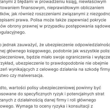
zanymi z błędami w prowadzeniu ksiąg, niewłaściwym
rtowaniem finansowym, nieprawidłowym obliczaniem
tków, jak również roszczeniami związanymi z niezgodno
zepisami prawa. Polisa może także zapewniać pokrycie
tów obrony prawnej w przypadku postępowania sądow
egulacyjnego.
o jednak zauważyć, że ubezpieczenie odpowiedzialnośc
lnej głównego księgowego, podobnie jak wszystkie polis
ieczeniowe, będzie miało swoje ograniczenia i wyłącze
rzykład, ubezpieczenie to prawdopodobnie nie obejmie
zeń wynikających z celowego działania na szkodę firmy,
stwo czy malwersacja.
dto, wartości polisy ubezpieczeniowej powinny być
sowane do specyficznych ryzyk i potencjalnych strat
anych z działalnością danej firmy i roli głównego
owego. Wymaga to oceny ryzyka i konsultacji z