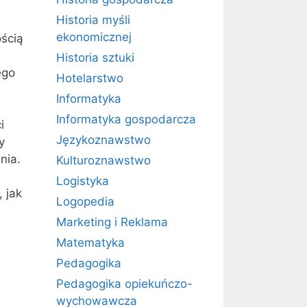
Historia myśli
ekonomicznej
ścią
Historia sztuki
ego
Hotelarstwo
Informatyka
Informatyka gospodarcza
i
Językoznawstwo
y
nia.
Kulturoznawstwo
Logistyka
 jak
Logopedia
Marketing i Reklama
Matematyka
Pedagogika
Pedagogika opiekuńczo-
wychowawcza