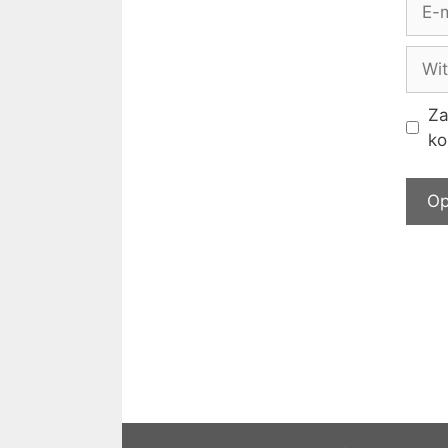
mail
Witr
inte
Za
ko