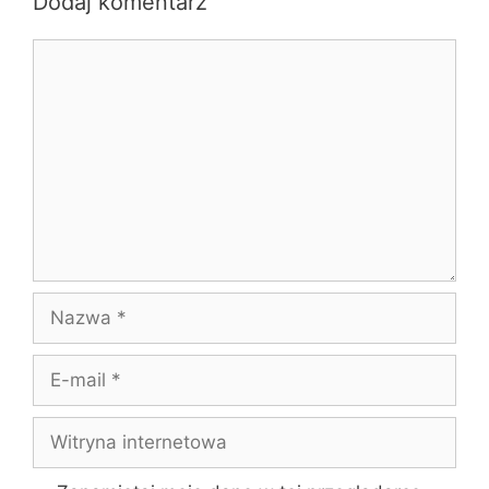
Dodaj komentarz
Komentarz
Nazwa
E-
mail
Witryna
internetowa